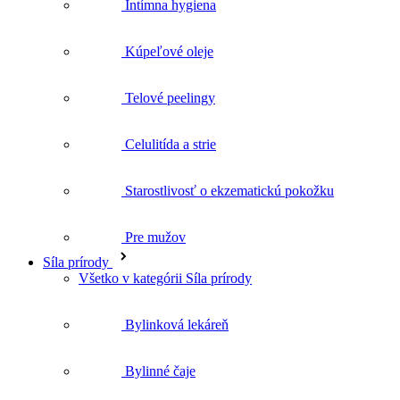
Starostlivosť o ekzematickú pokožku
Pre mužov
Síla prírody
Všetko v kategórii Síla prírody
Bylinková lekáreň
Bylinné čaje
Bio rastlinné oleje
Doplnky výživy
Darčeky
Všetko v kategórii Darčeky
Darčekové sety