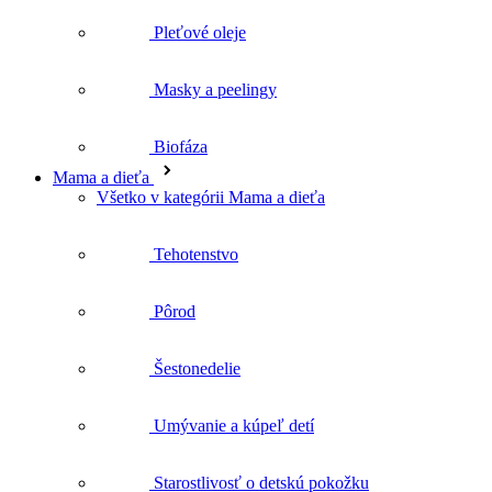
Všetko v kategórii Mama a dieťa
Tehotenstvo
Pôrod
Šestonedelie
Umývanie a kúpeľ detí
Starostlivosť o detskú pokožku
Krémy a kozmetika pod plienky
Prvá pomoc pre deti
Telo
Všetko v kategórii Telo