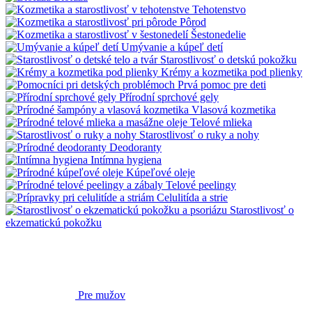
Tehotenstvo
Pôrod
Šestonedelie
Umývanie a kúpeľ detí
Starostlivosť o detskú pokožku
Krémy a kozmetika pod plienky
Prvá pomoc pre deti
Přírodní sprchové gely
Vlasová kozmetika
Telové mlieka
Starostlivosť o ruky a nohy
Deodoranty
Intímna hygiena
Kúpeľové oleje
Telové peelingy
Celulitída a strie
Starostlivosť o
ekzematickú pokožku
Pre mužov
Bylinková lekáreň