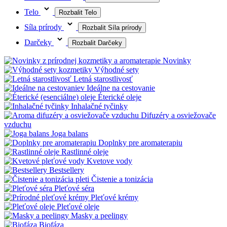
Telo
Rozbalit Telo
Síla prírody
Rozbalit Síla prírody
Darčeky
Rozbalit Darčeky
Novinky
Výhodné sety
Letná starostlivosť
Ideálne na cestovanie
Éterické oleje
Inhalačné tyčinky
Difuzéry a osviežovače
vzduchu
Joga balans
Doplnky pre aromaterapiu
Rastlinné oleje
Kvetove vody
Bestsellery
Čistenie a tonizácia
Pleťové séra
Pleťové krémy
Pleťové oleje
Masky a peelingy
Biofáza