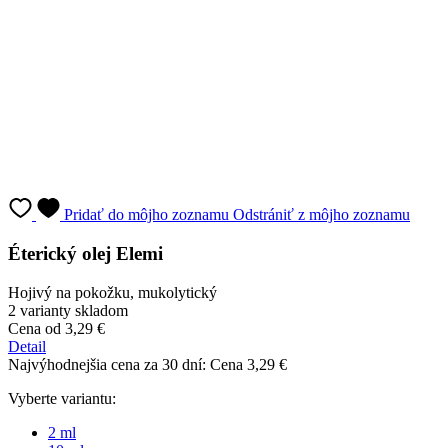
Pridať do môjho zoznamu
Odstrániť z môjho zoznamu
Éterický olej Elemi
Hojivý na pokožku, mukolytický
2 varianty skladom
Cena
od 3,29 €
Detail
Najvýhodnejšia cena za 30 dní:
Cena
3,29 €
Vyberte variantu:
2 ml
10 ml
Cena
od 3,29 €
Do košíka
Najprv vyberte variantu
Najvýhodnejšia cena za 30 dní:
Cena
3,29 €
Bergamot 2 ml tester sklo