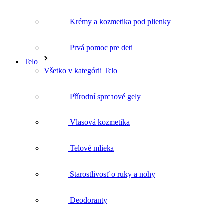
Přírodní sprchové gely
Vlasová kozmetika
Telové mlieka
Starostlivosť o ruky a nohy
Deodoranty
Intímna hygiena
Kúpeľové oleje
Telové peelingy
Celulitída a strie