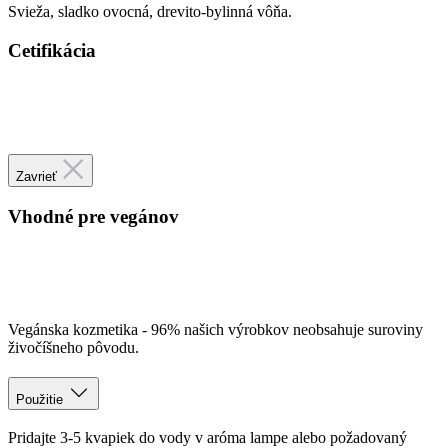
Zavrieť
Vhodné pre vegánov
Vegánska kozmetika - 96% našich výrobkov neobsahuje suroviny
živočíšneho pôvodu.
Použitie
Pridajte 3-5 kvapiek do vody v aróma lampe alebo požadovaný
počet kvapiek do difuzéra či inhalačnej tyčinky. Možno použiť
taktiež na priamu inhaláciu. Podrobné informácie o možnostiach
použitia éterických olejov nájdete v
brožúre Éterické oleje
.
Nepoužívajte neriedené na pokožku, chráňte oči a chráňte pred
deťmi.
Benefity aromaterapie
Výborný olej pri nervovom napätí, podráždenosti a depresiách,