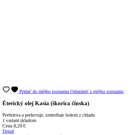
Pridať do môjho zoznamu
Odstrániť z môjho zoznamu
Éterický olej Kasia (škorica čínska)
Prehrieva a prekrvuje, zmierňuje bolesti z chladu
1 variant skladom
Cena
8,29 €
Detail
Najvýhodnejšia cena za 30 dní:
Cena
8,29 €
Vyberte variantu:
10 ml
Cena
8,29 €
Do košíka
Najprv vyberte variantu
Najvýhodnejšia cena za 30 dní:
Cena
8,29 €