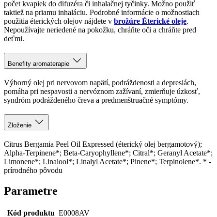
pomáha pri nespavosti a nervóznom zažívaní, zmierňuje úzkosť,
syndróm podráždeného čreva a predmenštruačné symptómy.
Zloženie
Citrus Bergamia Peel Oil Expressed (éterický olej bergamotový);
Alpha-Terpinene*; Beta-Caryophyllene*; Citral*; Geranyl Acetate*;
Limonene*; Linalool*; Linalyl Acetate*; Pinene*; Terpinolene*. * -
prírodného pôvodu
Parametre
Kód produktu
E0008AV
EAN
8595100278395
Cetifikácia
Vhodné pre vegánov
Druh
Éterické oleje
Vôňa
Citrusová | Osviežujúca
Radosť | Posilnenie | Osvieženie | Optimizmus |
Podpora pre
Uvoľnenie | Harmónia | Jóga
Úľava pri
Stres | Menopauza | PMS
Ženy | Muži | Študenti | Pre tehotné a dojčiace |