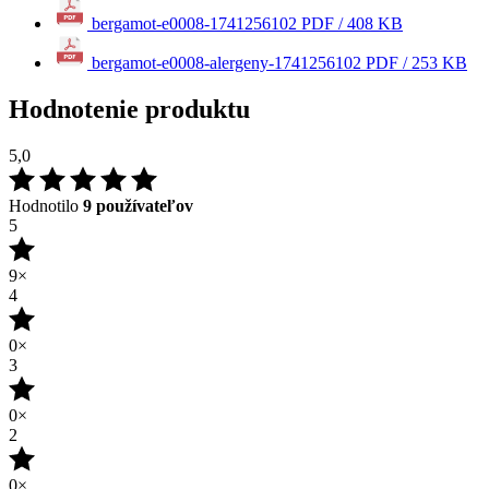
Hodnotilo
9 používateľov
5
9×
4
0×
3
0×
2
0×
1
0×
Pridať hodnotenie
18.03.2025