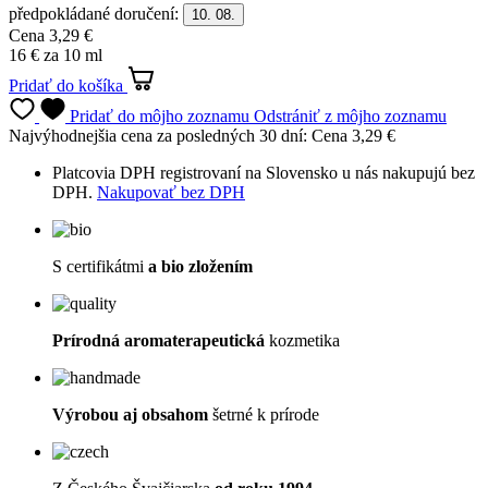
DPH.
Nakupovať bez DPH
S certifikátmi
a bio zložením
Prírodná aromaterapeutická
kozmetika
Výrobou aj obsahom
šetrné k prírode
Z Českého Švajčiarska
od roku 1994
Popis
Použitie
Benefity aromaterapie
Zloženie
Parametre
(2)
Súbory na stiahnutie
(9)
Hodnotenie