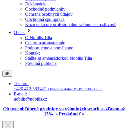
Kontakt
Staňte sa ambasádorkou Nobilis Tilia
Povinná publicita
SK
Telefón:
+420 412 383 421
Otváracia doba:
Po-Pi: 7.00 - 15.30
E-mail:
nobilis@nobilis.cz
Objavte obľúbené produkty vo výhodných setoch so zľavou až
15%. » Preskúmať »
Aromaterapia
Éterické oleje