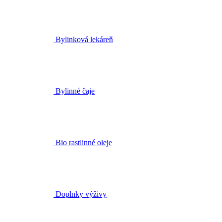
Bylinné čaje
Bio rastlinné oleje
Doplnky výživy
Darčekové sety
Darčekové poukazy