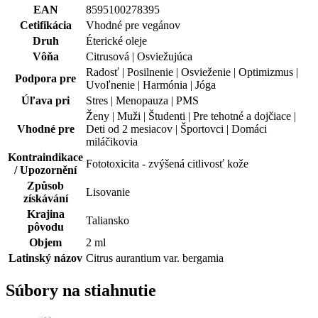
Vhodné pre
Deti od 2 mesiacov | Športovci | Domáci
miláčikovia
Kontraindikace
Fototoxicita - zvýšená citlivosť kože
/ Upozornění
Způsob
Lisovanie
získávání
Krajina
Taliansko
pôvodu
Objem
2 ml
Latinský názov
Citrus aurantium var. bergamia
Súbory na stiahnutie
bergamot-e0008-1741256102
PDF / 408 KB
bergamot-e0008-alergeny-1741256102
PDF / 253 KB
Hodnotenie produktu
5,0