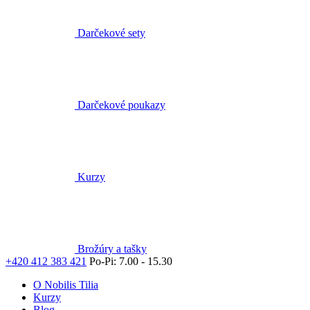
Kurzy
Brožúry a tašky
+420 412 383 421
Po-Pi: 7.00 - 15.30
O Nobilis Tilia
Kurzy
Blog
SK
Obchody
Hľadať
Môj zoznam
Prihlásiť
Nákup s DPH
Košík
Váš košík je prázdny