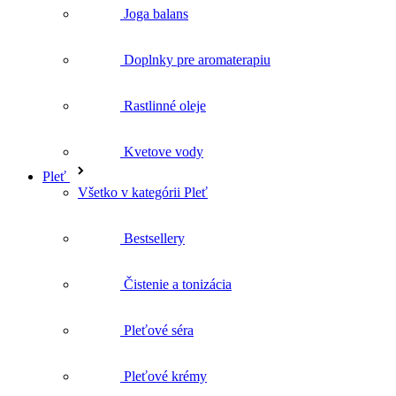
Pleť
Všetko v kategórii Pleť
Bestsellery
Čistenie a tonizácia
Pleťové séra
Pleťové krémy
Pleťové oleje
Masky a peelingy
Biofáza
Mama a dieťa