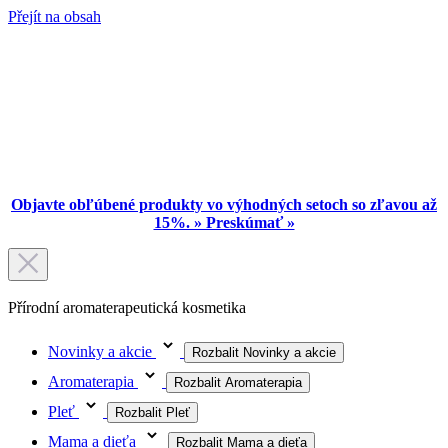
Přejít na obsah
Objavte obľúbené produkty vo výhodných setoch so zľavou až
15%. » Preskúmať »
Přírodní aromaterapeutická kosmetika
Novinky a akcie
Rozbalit Novinky a akcie
Aromaterapia
Rozbalit Aromaterapia
Pleť
Rozbalit Pleť
Mama a dieťa
Rozbalit Mama a dieťa