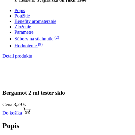
Detail produktu
Bergamot 2 ml tester sklo
Cena
3,29 €
Do košíka
Popis
Svieža, sladko ovocná, drevito-bylinná vôňa.
Cetifikácia