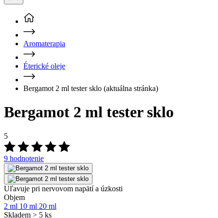
Bergamot 2 ml tester sklo
(aktuálna stránka)
Bergamot 2 ml tester sklo
5
9 hodnotenie
Uľavuje pri nervovom napätí a úzkosti
Objem
2 ml
10 ml
20 ml
Skladem > 5 ks
předpokládané doručení:
10. 08.
Cena
3,29 €
16 € za 10 ml
Pridať do košíka
Pridať do môjho zoznamu
Odstrániť z môjho zoznamu
Najvýhodnejšia cena za posledných 30 dní:
Cena
3,29 €
Platcovia DPH registrovaní na Slovensko u nás nakupujú bez