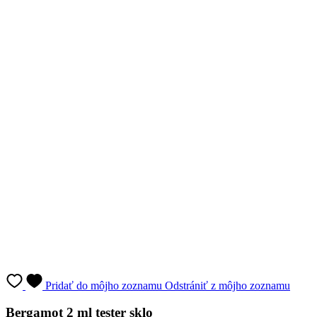
Pridať do môjho zoznamu
Odstrániť z môjho zoznamu
Bergamot 2 ml tester sklo
Uľavuje pri nervovom napätí a úzkosti
Skladem > 5 ks
Cena
3,29 €
Do košíka
Najvýhodnejšia cena za 30 dní:
Cena
3,29 €
Vyberte variantu: