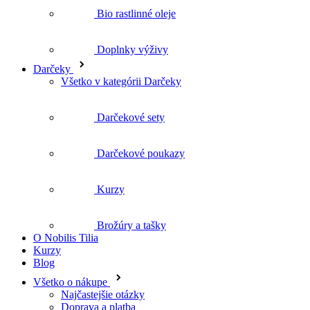
Darčekové poukazy
Kurzy
Brožúry a tašky
O Nobilis Tilia
Kurzy
Blog
Všetko o nákupe
Najčastejšie otázky
Doprava a platba
Reklamácie
Obchodné podmienky
Ochrana osobných údajov
Obchodná spolupráca
Kozmetika pre profesionálnu salónnu starostlivosť
O nás
O Nobilis Tilia
Centrum aromaterapie
Podporujeme a pomáhame