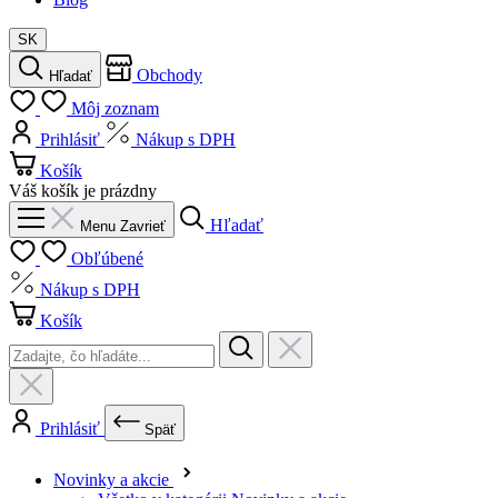
Hľadať
Menu
Zavrieť
Obľúbené
Nákup s DPH
Košík
Prihlásiť
Späť
Novinky a akcie
Všetko v kategórii Novinky a akcie
Novinky
Výhodné sety
Letná starostlivosť