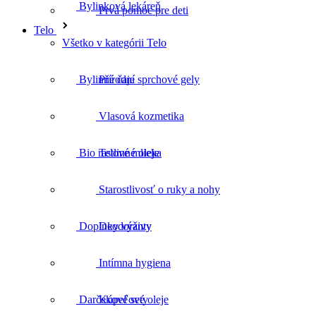
Prvá pomoc pre deti
Bylinné čaje
Telo
Všetko v kategórii Telo
Přírodní sprchové gely
Bio rastlinné oleje
Vlasová kozmetika
Telové mlieka
Doplnky výživy
Starostlivosť o ruky a nohy
Deodoranty
Darčekové sety
Intímna hygiena
Kúpeľové oleje
Darčekové poukazy