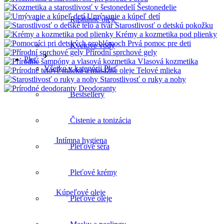
Šestonedelie
Umývanie a kúpeľ detí
Rastlinné oleje
Starostlivosť o detskú pokožku
Krémy a kozmetika pod plienky
Prvá pomoc pre deti
Kvetove vody
Přírodní sprchové gely
Pleť
Vlasová kozmetika
Všetko v kategórii Pleť
Telové mlieka
Starostlivosť o ruky a nohy
Deodoranty
Bestsellery
Intímna hygiena
Čistenie a tonizácia
Pleťové séra
Kúpeľové oleje
Pleťové krémy
Pleťové oleje
Telové peelingy