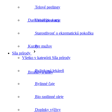
Telové peelingy
Celulitída a strie
Kurzy
Starostlivosť o ekzematickú pokožku
Pre mužov
Brožúry a tašky
Síla prírody
Všetko v kategórii Síla prírody
Bylinková lekáreň
Bylinné čaje
Bio rastlinné oleje
Doplnky výživy