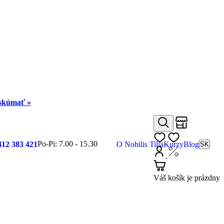
eskúmať »
Obchody
Hľadať
Môj zoznam
Po-Pi: 7.00 - 15.30
412 383 421
O Nobilis Tilia
Kurzy
Blog
SK
Prihlásiť
Nákup s DP
Košík
Váš košík je prázdny