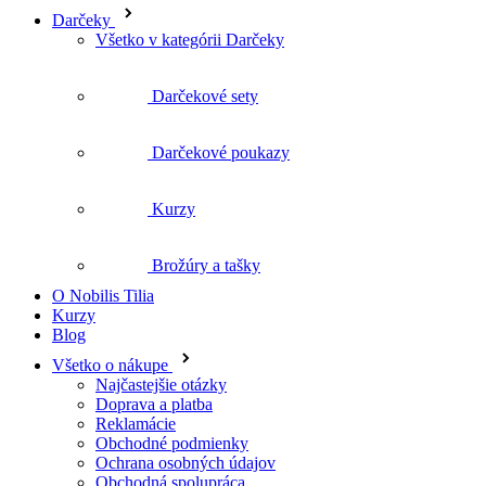
Darčeky
Všetko v kategórii Darčeky
Darčekové sety
Darčekové poukazy
Kurzy
Brožúry a tašky
O Nobilis Tilia
Kurzy
Blog
Všetko o nákupe
Najčastejšie otázky
Doprava a platba
Reklamácie
Obchodné podmienky
Ochrana osobných údajov
Obchodná spolupráca