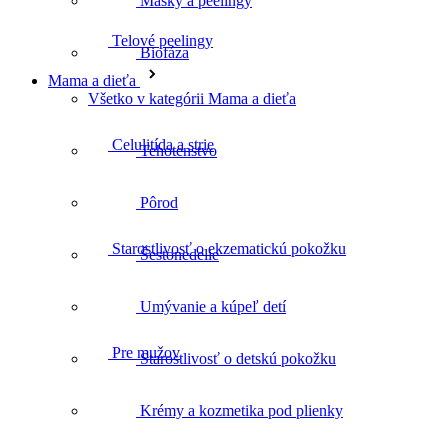
Masky a peelingy
Biofáza
Celulitída a strie
Mama a dieťa
Všetko v kategórii Mama a dieťa
Tehotenstvo
Starostlivosť o ekzematickú pokožku
Pôrod
Šestonedelie
Pre mužov
Umývanie a kúpeľ detí
Starostlivosť o detskú pokožku
Bylinková lekáreň
Krémy a kozmetika pod plienky