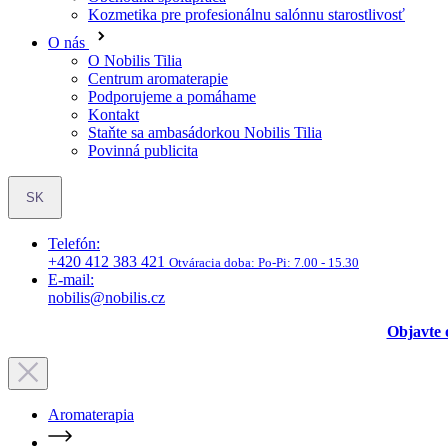
Kozmetika pre profesionálnu salónnu starostlivosť
O nás
O Nobilis Tilia
Centrum aromaterapie
Podporujeme a pomáhame
Kontakt
Staňte sa ambasádorkou Nobilis Tilia
Povinná publicita
SK
Telefón:
+420 412 383 421
Otváracia doba:
Po-Pi: 7.00 - 15.30
E-mail:
nobilis@nobilis.cz
Objavte 
Aromaterapia