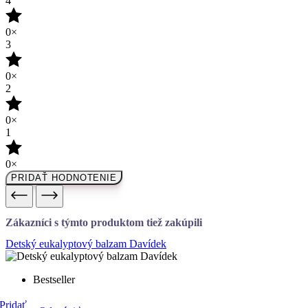
4
0×
3
0×
2
0×
1
0×
PRIDAŤ HODNOTENIE
Zákazníci s týmto produktom tiež zakúpili
Detský eukalyptový balzam Davídek
Bestseller
Pridať