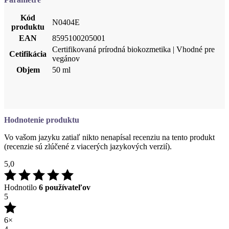
Kód
N0404E
produktu
EAN
8595100205001
Certifikovaná prírodná biokozmetika | Vhodné pre
Cetifikácia
vegánov
Objem
50 ml
Hodnotenie produktu
Vo vašom jazyku zatiaľ nikto nenapísal recenziu na tento produkt
(recenzie sú zlúčené z viacerých jazykových verzií).
5,0
Hodnotilo
6 používateľov
5
6×