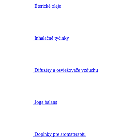
Éterické oleje
Inhalačné tyčinky
Difuzéry a osviežovače vzduchu
Joga balans
Doplnky pre aromaterapiu