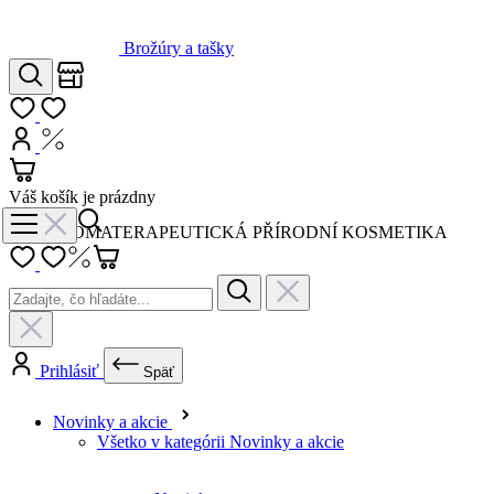
Brožúry a tašky
Obchody
Hľadať
Môj zoznam
Prihlásiť
Nákup s DPH
Košík
Váš košík je prázdny
AROMATERAPEUTICKÁ PŘÍRODNÍ KOSMETIKA
Prihlásiť
Späť
Novinky a akcie
Všetko v kategórii Novinky a akcie