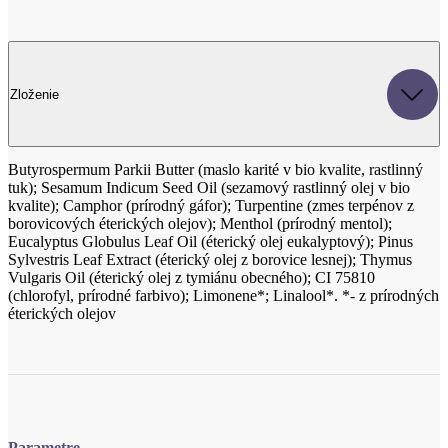
Zloženie
Butyrospermum Parkii Butter (maslo karité v bio kvalite, rastlinný
tuk); Sesamum Indicum Seed Oil (sezamový rastlinný olej v bio
kvalite); Camphor (prírodný gáfor); Turpentine (zmes terpénov z
borovicových éterických olejov); Menthol (prírodný mentol);
Eucalyptus Globulus Leaf Oil (éterický olej eukalyptový); Pinus
Sylvestris Leaf Extract (éterický olej z borovice lesnej); Thymus
Vulgaris Oil (éterický olej z tymiánu obecného); CI 75810
(chlorofyl, prírodné farbivo); Limonene*; Linalool*. *- z prírodných
éterických olejov
Parametre