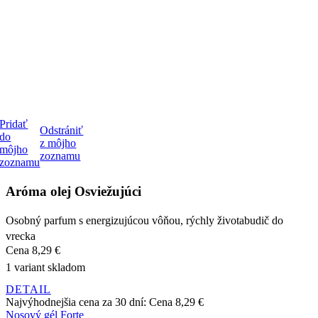
Pridať
Odstrániť
do
z môjho
môjho
zoznamu
zoznamu
Aróma olej Osviežujúci
Osobný parfum s energizujúcou vôňou, rýchly životabudič do
vrecka
Cena
8,29 €
1 variant skladom
DETAIL
Najvýhodnejšia cena za 30 dní:
Cena
8,29 €
Nosový gél Forte