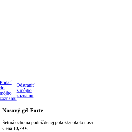
Pridať
Odstrániť
do
z môjho
môjho
zoznamu
zoznamu
Nosový gél Forte
Šetrná ochrana podráždenej pokožky okolo nosa
Cena
10,79 €