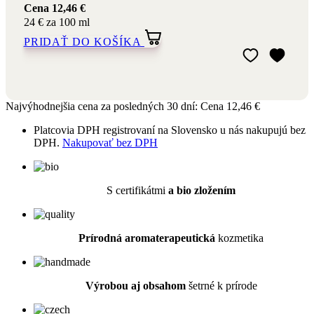
Cena
12,46 €
24 € za 100 ml
PRIDAŤ DO KOŠÍKA
Pridať do môjho
Odstrániť z môj
Najvýhodnejšia cena za posledných 30 dní:
Cena
12,46 €
Platcovia DPH registrovaní na Slovensko u nás nakupujú bez
DPH.
Nakupovať bez DPH
S certifikátmi
a bio zložením
Prírodná aromaterapeutická
kozmetika
Výrobou aj obsahom
šetrné k prírode