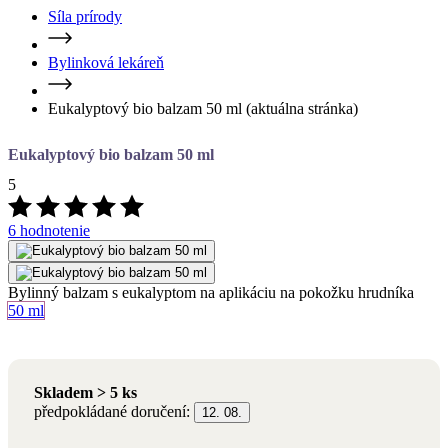
Síla prírody
Bylinková lekáreň
Eukalyptový bio balzam 50 ml
(aktuálna stránka)
Eukalyptový bio balzam 50 ml
5
6 hodnotenie
Bylinný balzam s eukalyptom na aplikáciu na pokožku hrudníka
Objem
50 ml
Skladem > 5 ks
předpokládané doručení:
12. 08.