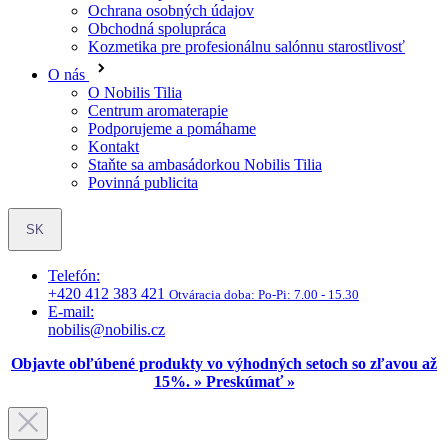
Ochrana osobných údajov
Obchodná spolupráca
Kozmetika pre profesionálnu salónnu starostlivosť
O nás
O Nobilis Tilia
Centrum aromaterapie
Podporujeme a pomáhame
Kontakt
Staňte sa ambasádorkou Nobilis Tilia
Povinná publicita
SK
Telefón:
+420 412 383 421
Otváracia doba:
Po-Pi: 7.00 - 15.30
E-mail:
nobilis@nobilis.cz
Objavte obľúbené produkty vo výhodných setoch so zľavou až
15%. » Preskúmať »