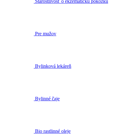
Starostlivosť o ekzematickú pokožku
Pre mužov
Bylinková lekáreň
Bylinné čaje
Bio rastlinné oleje