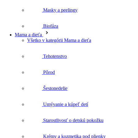
Masky a peelingy
Biofáza
Mama a dieťa
Všetko v kategórii Mama a dieťa
Tehotenstvo
Pôrod
Šestonedelie
Umývanie a kúpeľ detí
Starostlivosť o detskú pokožku
Krémy a kozmetika pod plienky