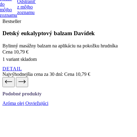
Odstrániť
do
z môjho
môjho
zoznamu
zoznamu
Bestseller
Detský eukalyptový balzam Davídek
Bylinný masážny balzam na aplikáciu na pokožku hrudníka
Cena
10,79 €
1 variant skladom
DETAIL
Najvýhodnejšia cena za 30 dní:
Cena
10,79 €
Podobné produkty
Aróma olej Osviežujúci