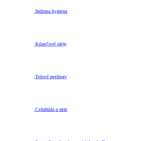
Intímna hygiena
Kúpeľové oleje
Telové peelingy
Celulitída a strie