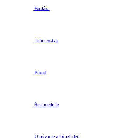
Biofáza
Tehotenstvo
Pôrod
Šestonedelie
Umývanie a kúpeľ detí