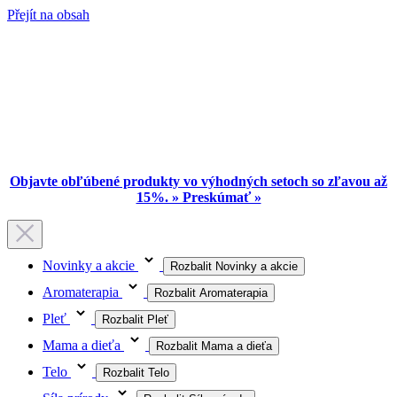
Přejít na obsah
Objavte obľúbené produkty vo výhodných setoch so zľavou až
15%. » Preskúmať »
Novinky a akcie
Rozbalit Novinky a akcie
Aromaterapia
Rozbalit Aromaterapia
Pleť
Rozbalit Pleť
Mama a dieťa
Rozbalit Mama a dieťa
Telo
Rozbalit Telo