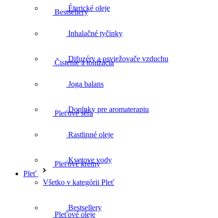
Éterické oleje
Čistenie a tonizácia
Inhalačné tyčinky
Difuzéry a osviežovače vzduchu
Pleťové séra
Joga balans
Doplnky pre aromaterapiu
Pleťové krémy
Rastlinné oleje
Kvetove vody
Pleťové oleje
Pleť
Všetko v kategórii Pleť
Bestsellery