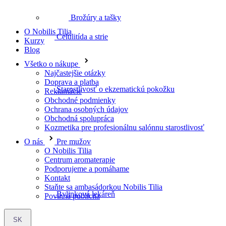
Brožúry a tašky
O Nobilis Tilia
Kurzy
Starostlivosť o ekzematickú pokožku
Blog
Všetko o nákupe
Najčastejšie otázky
Doprava a platba
Reklamácie
Pre mužov
Obchodné podmienky
Ochrana osobných údajov
Obchodná spolupráca
Kozmetika pre profesionálnu salónnu starostlivosť
O nás
Bylinková lekáreň
O Nobilis Tilia
Centrum aromaterapie
Podporujeme a pomáhame
Kontakt
Staňte sa ambasádorkou Nobilis Tilia
Povinná publicita
Bylinné čaje
SK