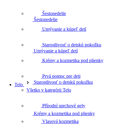
Šestonedelie
Umývanie a kúpeľ detí
Umývanie a kúpeľ detí
Starostlivosť o detskú pokožku
Starostlivosť o detskú pokožku
Krémy a kozmetika pod plienky
Prvá pomoc pre deti
Telo
Krémy a kozmetika pod plienky
Všetko v kategórii Telo
Přírodní sprchové gely
Prvá pomoc pre deti
Vlasová kozmetika