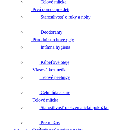
Telové mlieka
Přírodní sprchové gely
Starostlivosť o ruky a nohy
Deodoranty
Vlasová kozmetika
Intímna hygiena
Kúpeľové oleje
Telové mlieka
Telové peelingy
Celulitída a strie
Starostlivosť o ruky a nohy
Starostlivosť o ekzematickú pokožku
Pre mužov