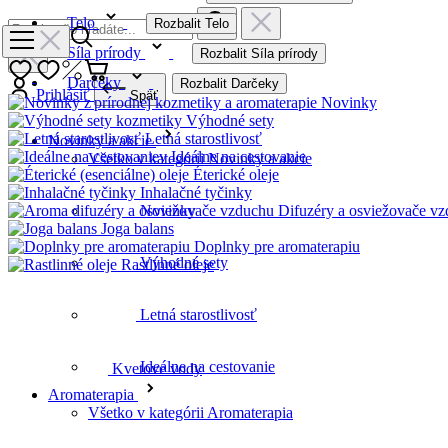
Telo
Rozbalit Telo
Síla prírody
Rozbalit Síla prírody
Darčeky
Rozbalit Darčeky
Prihlásiť
Späť
Novinky
Výhodné sety
Letná starostlivosť
Novinky a akcie
Ideálne na cestovanie
Všetko v kategórii Novinky a akcie
Éterické oleje
Inhalačné tyčinky
Difuzéry a osviežovače v
Novinky
Joga balans
Doplnky pre aromaterapiu
Výhodné sety
Rastlinné oleje
Kvetove vody
Letná starostlivosť
Ideálne na cestovanie
Bestsellery
Aromaterapia
Všetko v kategórii Aromaterapia