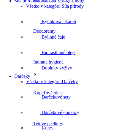
Síla prírody
Deodoranty
Všetko v kategórii Síla prírody
Bylinková lekáreň
Intímna hygiena
Bylinné čaje
Bio rastlinné oleje
Kúpeľové oleje
Doplnky výživy
Darčeky
Všetko v kategórii Darčeky
Darčekové sety
Telové peelingy
Darčekové poukazy
Kurzy
Celulitída a strie