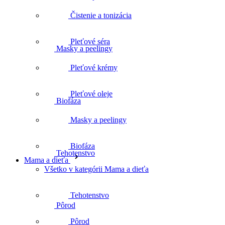
Masky a peelingy
Čistenie a tonizácia
Pleťové séra
Biofáza
Pleťové krémy
Pleťové oleje
Tehotenstvo
Masky a peelingy
Biofáza
Mama a dieťa
Pôrod
Všetko v kategórii Mama a dieťa
Tehotenstvo
Šestonedelie
Pôrod