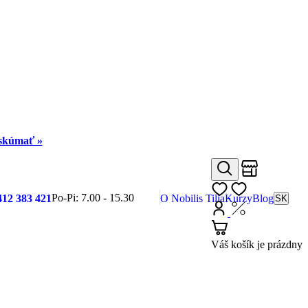
eskúmať »
Obchody
Hľadať
Môj zoznam
Po-Pi: 7.00 - 15.30
412 383 421
O Nobilis Tilia
Kurzy
Blog
SK
Prihlásiť
Nákup s DP
Košík
Váš košík je prázdny