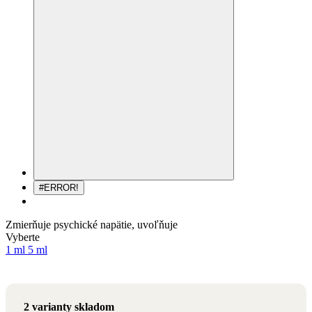
#ERROR!
Zmierňuje psychické napätie, uvoľňuje
Objem
Vyberte
1 ml
5 ml
2 varianty skladom