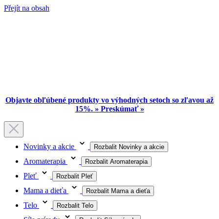
Přejít na obsah
Objavte obľúbené produkty vo výhodných setoch so zľavou až
15%. » Preskúmať »
Novinky a akcie
Rozbalit Novinky a akcie
Aromaterapia
Rozbalit Aromaterapia
Pleť
Rozbalit Pleť
Mama a dieťa
Rozbalit Mama a dieťa
Telo
Rozbalit Telo