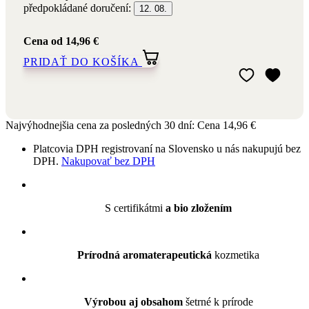
předpokládané doručení:
12. 08.
Cena
od 14,96 €
PRIDAŤ DO KOŠÍKA
Pridať do môjho
Odstrániť z môj
Najvýhodnejšia cena za posledných 30 dní:
Cena
14,96 €
Platcovia DPH registrovaní na Slovensko u nás nakupujú bez
DPH.
Nakupovať bez DPH
S certifikátmi
a bio zložením
Prírodná aromaterapeutická
kozmetika
Výrobou aj obsahom
šetrné k prírode