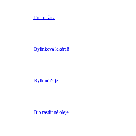
Pre mužov
Bylinková lekáreň
Bylinné čaje
Bio rastlinné oleje