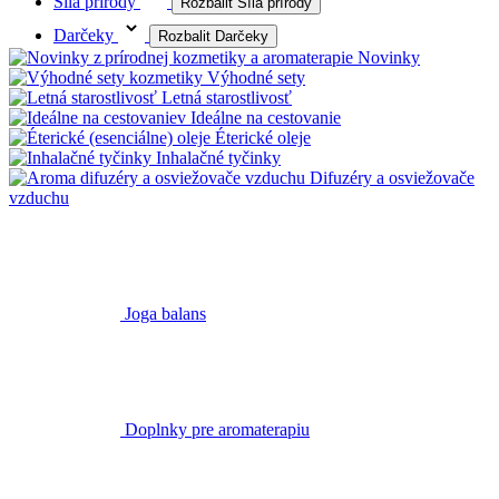
Síla prírody
Rozbalit Síla prírody
Darčeky
Rozbalit Darčeky
Novinky
Výhodné sety
Letná starostlivosť
Ideálne na cestovanie
Éterické oleje
Inhalačné tyčinky
Difuzéry a osviežovače
vzduchu
Joga balans
Doplnky pre aromaterapiu