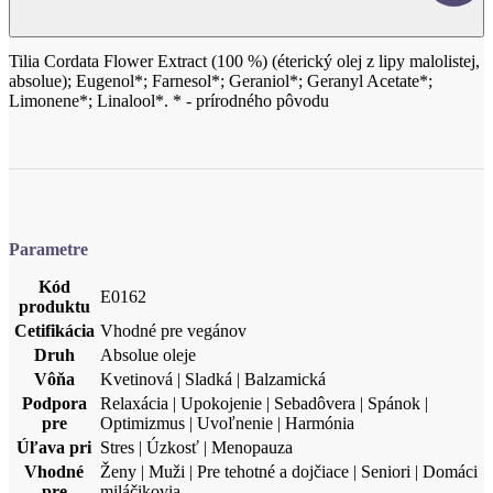
Tilia Cordata Flower Extract (100 %) (éterický olej z lipy malolistej,
absolue); Eugenol*; Farnesol*; Geraniol*; Geranyl Acetate*;
Limonene*; Linalool*. * - prírodného pôvodu
Parametre
Kód
E0162
produktu
Cetifikácia
Vhodné pre vegánov
Druh
Absolue oleje
Vôňa
Kvetinová | Sladká | Balzamická
Podpora
Relaxácia | Upokojenie | Sebadôvera | Spánok |
pre
Optimizmus | Uvoľnenie | Harmónia
Úľava pri
Stres | Úzkosť | Menopauza
Vhodné
Ženy | Muži | Pre tehotné a dojčiace | Seniori | Domáci
pre
miláčikovia