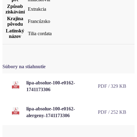
Způsob
Extrakcia
získávání
Krajina
Francúzsko
pôvodu
Latinský
Tilia cordata
názov
Súbory na stiahnutie
lipa-absolue-100-e0162-
PDF / 329 KB
1741173306
lipa-absolue-100-e0162-
PDF / 252 KB
alergeny-1741173306