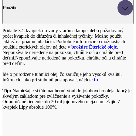
Použitie
Pridajte 3-5 kvapiek do vody v aróma lampe alebo požadovaný
počet kvapiek do difuzéra či inhalačnej tyčinky. Možno použiť
taktiež na priamu inhaláciu. Podrobné informácie o možnostiach
použitia éterických olejov nájdete v
brožúre Éterické oleje
.
Nepoužívajte neriedené na pokožku, chráňte oči a chráňte pred
deťmi.Nepoužívajte neriedené na pokožku, chráňte oči a chráňte
pred deťmi.
Ide o prirodzene tuhnúci olej, čo zaručuje jeho vysokú kvalitu.
Inštrukcie, ako pri stuhnutí postupovať, nájdete
tu
.
Tip:
Namiešajte si túto nádhernú vôni do jojobového oleja, ktorý je
skvelým základom pre zvláčnenie a vyživenie pokožky.
Odporúčané riedenie: do 20 ml jojobového oleja namiešajte 7
kvapiek Lípy absolue 100%.