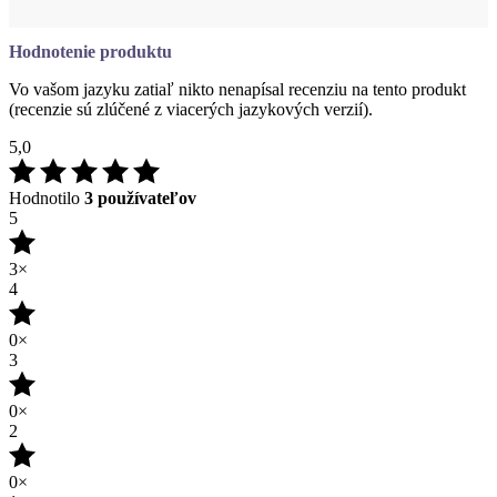
Hodnotenie produktu
Vo vašom jazyku zatiaľ nikto nenapísal recenziu na tento produkt
(recenzie sú zlúčené z viacerých jazykových verzií).
5,0
Hodnotilo
3 používateľov
5
3×
4
0×
3
0×
2
0×