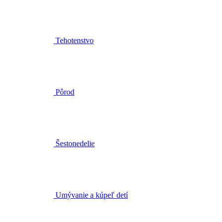
Tehotenstvo
Pôrod
Šestonedelie
Umývanie a kúpeľ detí