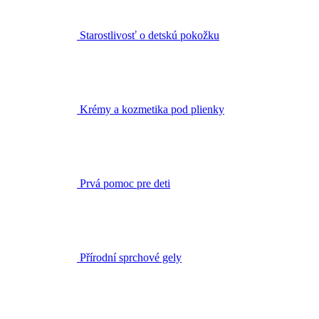
Starostlivosť o detskú pokožku
Krémy a kozmetika pod plienky
Prvá pomoc pre deti
Přírodní sprchové gely