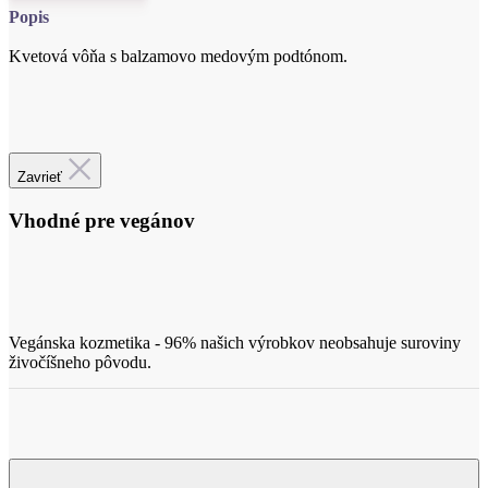
Popis
Kvetová vôňa s balzamovo medovým podtónom.
Cetifikácia
Zavrieť
Vhodné pre vegánov
Vegánska kozmetika - 96% našich výrobkov neobsahuje suroviny
živočíšneho pôvodu.