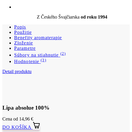
Z Českého Švajčiarska
od roku 1994
Popis
Použitie
Benefity aromaterapie
Zloženie
Parametre
(2)
Súbory na stiahnutie
(3)
Hodnotenie
Detail produktu
Lipa absolue 100%
Cena
od 14,96 €
DO KOŠÍKA