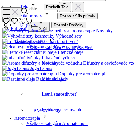
Telo
Rozbalit Telo
Síla prírody
Rozbalit Síla prírody
Darčeky
Rozbalit Darčeky
Prihlásiť
Späť
Novinky
Výhodné sety
Letná starostlivosť
Novinky a akcie
Ideálne na cestovanie
Všetko v kategórii Novinky a akcie
Éterické oleje
Inhalačné tyčinky
Difuzéry a osviežovače v
Novinky
Joga balans
Doplnky pre aromaterapiu
Výhodné sety
Rastlinné oleje
Kvetove vody
Letná starostlivosť
Ideálne na cestovanie
Bestsellery
Aromaterapia
Všetko v kategórii Aromaterapia