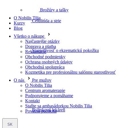
Brožúry a tašky
O Nobilis Tilia
Kurzy
Starostlivosť o ekzematickú pokožku
Blog
Všetko o nákupe
Najčastejšie otázky
Doprava a platba
Reklamácie
Pre mužov
Obchodné podmienky
Ochrana osobných údajov
Obchodná spolupráca
Kozmetika pre profesionálnu salónnu starostlivosť
O nás
Bylinková lekáreň
O Nobilis Tilia
Centrum aromaterapie
Podporujeme a pomáhame
Kontakt
Staňte sa ambasádorkou Nobilis Tilia
Povinná publicita
Bylinné čaje
SK