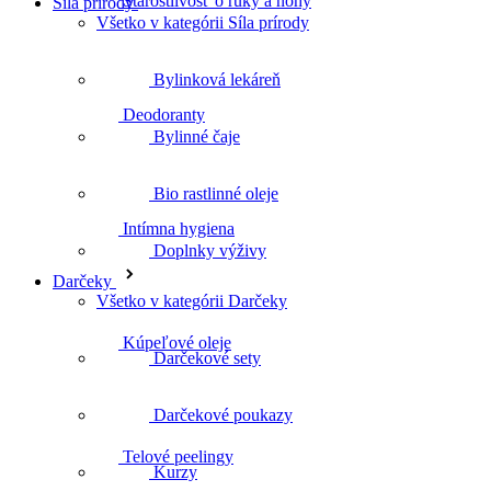
Síla prírody
Deodoranty
Všetko v kategórii Síla prírody
Bylinková lekáreň
Intímna hygiena
Bylinné čaje
Bio rastlinné oleje
Kúpeľové oleje
Doplnky výživy
Darčeky
Všetko v kategórii Darčeky
Darčekové sety
Telové peelingy
Darčekové poukazy
Kurzy
Celulitída a strie