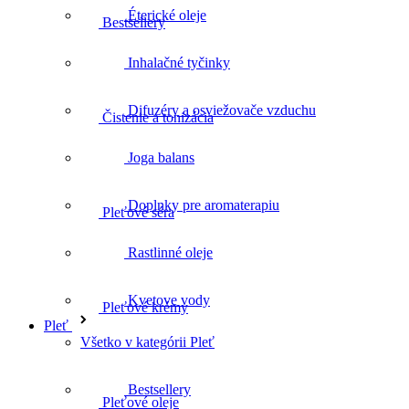
Éterické oleje
Čistenie a tonizácia
Inhalačné tyčinky
Difuzéry a osviežovače vzduchu
Pleťové séra
Joga balans
Doplnky pre aromaterapiu
Pleťové krémy
Rastlinné oleje
Kvetove vody
Pleťové oleje
Pleť
Všetko v kategórii Pleť
Bestsellery