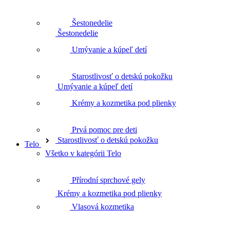
Šestonedelie
Umývanie a kúpeľ detí
Umývanie a kúpeľ detí
Starostlivosť o detskú pokožku
Starostlivosť o detskú pokožku
Krémy a kozmetika pod plienky
Prvá pomoc pre deti
Telo
Krémy a kozmetika pod plienky
Všetko v kategórii Telo
Přírodní sprchové gely
Prvá pomoc pre deti
Vlasová kozmetika