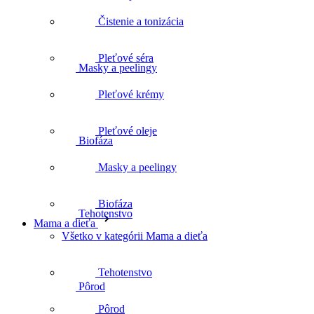
Masky a peelingy
Čistenie a tonizácia
Pleťové séra
Biofáza
Pleťové krémy
Pleťové oleje
Tehotenstvo
Masky a peelingy
Biofáza
Mama a dieťa
Pôrod
Všetko v kategórii Mama a dieťa
Tehotenstvo
Šestonedelie
Pôrod