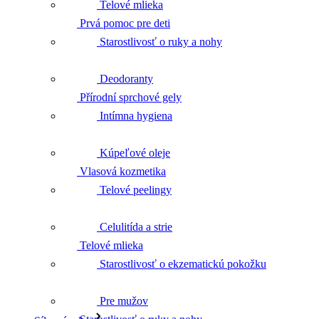
Telové mlieka
Přírodní sprchové gely
Starostlivosť o ruky a nohy
Deodoranty
Vlasová kozmetika
Intímna hygiena
Kúpeľové oleje
Telové mlieka
Telové peelingy
Celulitída a strie
Starostlivosť o ruky a nohy
Starostlivosť o ekzematickú pokožku
Pre mužov