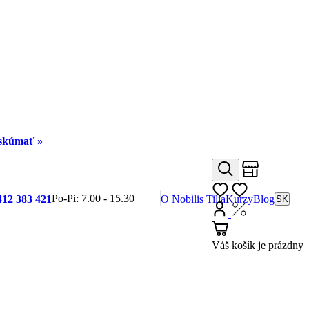
eskúmať »
Obchody
Hľadať
Môj zoznam
Po-Pi: 7.00 - 15.30
412 383 421
O Nobilis Tilia
Kurzy
Blog
SK
Prihlásiť
Nákup s DP
Košík
Váš košík je prázdny