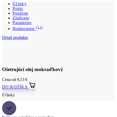
Zloženie
Parametre
(12)
Hodnotenie
Detail produktu
Ošetrujúci olej mokraďkový
Cena
od 9,13 €
DO KOŠÍKA
Účinky
Ľahko sa vstrebáva a prejasňuje