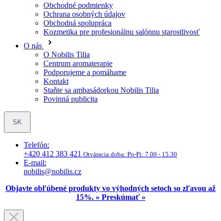
O nás
O Nobilis Tilia
Centrum aromaterapie
Podporujeme a pomáhame
Kontakt
Staňte sa ambasádorkou Nobilis Tilia
Povinná publicita
SK
Telefón:
+420 412 383 421
Otváracia doba:
Po-Pi: 7.00 - 15.30
E-mail:
nobilis@nobilis.cz
Objavte obľúbené produkty vo výhodných setoch so zľavou až
15%. » Preskúmať »
Aromaterapia