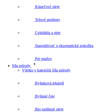
Telové peelingy
Celulitída a strie
Starostlivosť o ekzematickú pokožku
Pre mužov
Síla prírody
Všetko v kategórii Síla prírody
Bylinková lekáreň
Bylinné čaje
Bio rastlinné oleje
Doplnky výživy