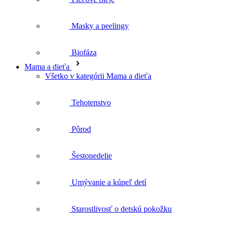
Biofáza
Mama a dieťa
Všetko v kategórii Mama a dieťa
Tehotenstvo
Pôrod
Šestonedelie
Umývanie a kúpeľ detí
Starostlivosť o detskú pokožku
Krémy a kozmetika pod plienky
Prvá pomoc pre deti