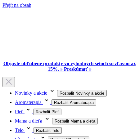
Přejít na obsah
Objavte obľúbené produkty vo výhodných setoch so zľavou až
15%. » Preskúmať »
Novinky a akcie
Rozbalit Novinky a akcie
Aromaterapia
Rozbalit Aromaterapia
Pleť
Rozbalit Pleť
Mama a dieťa
Rozbalit Mama a dieťa
Telo
Rozbalit Telo