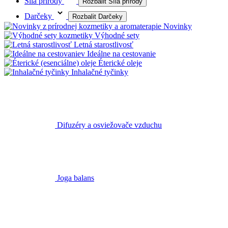
Síla prírody
Rozbalit Síla prírody
Darčeky
Rozbalit Darčeky
Novinky
Výhodné sety
Letná starostlivosť
Ideálne na cestovanie
Éterické oleje
Inhalačné tyčinky
Difuzéry a osviežovače
vzduchu
Joga balans
Doplnky pre aromaterapiu