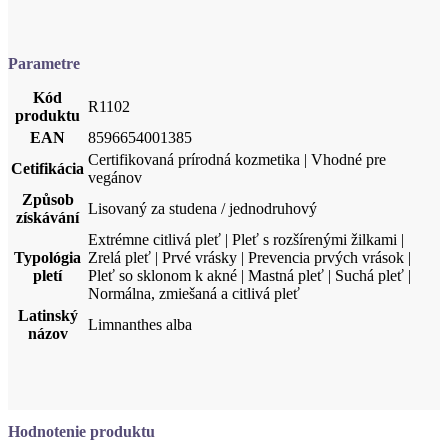
Kód
R1102
produktu
EAN
8596654001385
Certifikovaná prírodná kozmetika | Vhodné pre
Cetifikácia
vegánov
Způsob
Lisovaný za studena / jednodruhový
získávání
Extrémne citlivá pleť | Pleť s rozšírenými žilkami |
Typológia
Zrelá pleť | Prvé vrásky | Prevencia prvých vrások |
pletí
Pleť so sklonom k akné | Mastná pleť | Suchá pleť |
Normálna, zmiešaná a citlivá pleť
Latinský
Limnanthes alba
názov
Hodnotenie produktu
Vo vašom jazyku zatiaľ nikto nenapísal recenziu na tento produkt
(recenzie sú zlúčené z viacerých jazykových verzií).