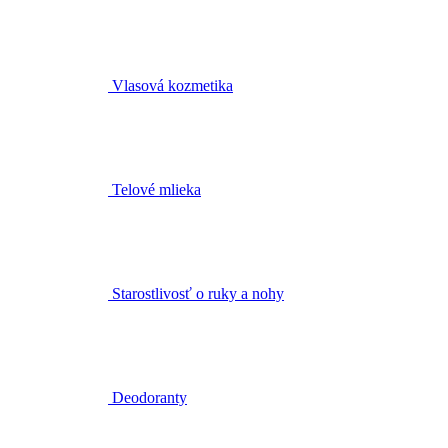
Vlasová kozmetika
Telové mlieka
Starostlivosť o ruky a nohy
Deodoranty
Intímna hygiena