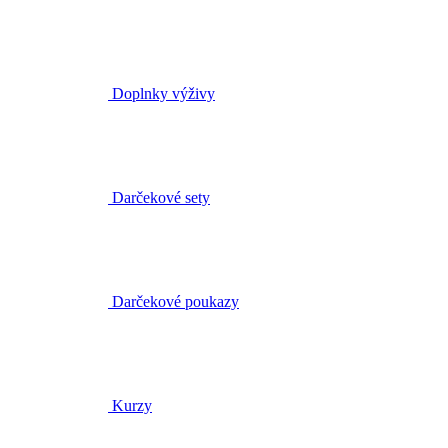
Doplnky výživy
Darčekové sety
Darčekové poukazy
Kurzy
Brožúry a tašky