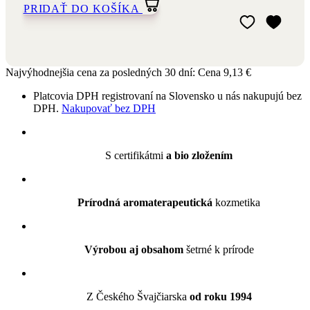
Pridať do môjho
Odstrániť z môj
Najvýhodnejšia cena za posledných 30 dní:
Cena
9,13 €
Platcovia DPH registrovaní na Slovensko u nás nakupujú bez
DPH.
Nakupovať bez DPH
S certifikátmi
a bio zložením
Prírodná aromaterapeutická
kozmetika
Výrobou aj obsahom
šetrné k prírode
Z Českého Švajčiarska
od roku 1994
Účinky
Popis
Použitie