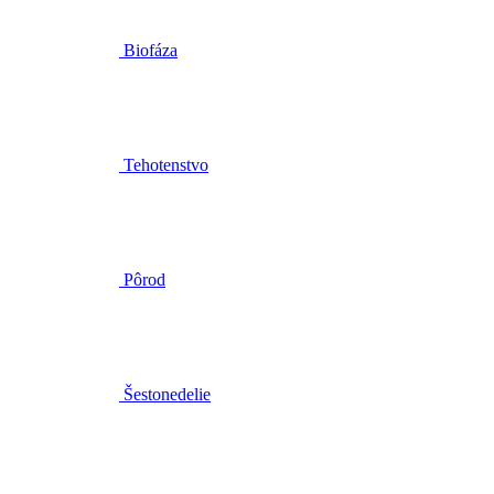
Tehotenstvo
Pôrod
Šestonedelie
Umývanie a kúpeľ detí