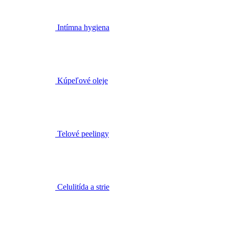
Kúpeľové oleje
Telové peelingy
Celulitída a strie
Starostlivosť o ekzematickú pokožku