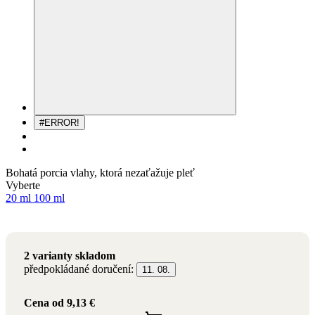
#ERROR!
Bohatá porcia vlahy, ktorá nezaťažuje pleť
Objem
Vyberte
20 ml
100 ml
2 varianty skladom
předpokládané doručení:
11. 08.
Cena
od 9,13 €
PRIDAŤ DO KOŠÍKA