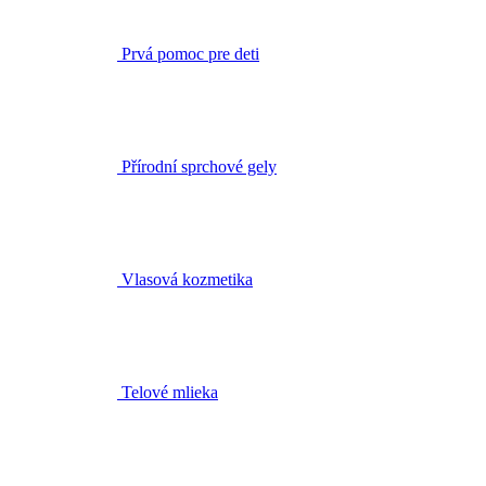
Přírodní sprchové gely
Vlasová kozmetika
Telové mlieka
Starostlivosť o ruky a nohy