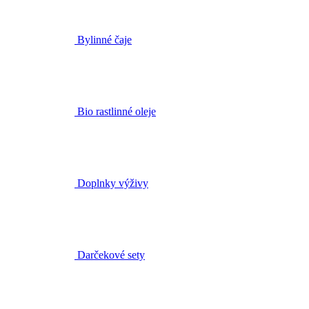
Bio rastlinné oleje
Doplnky výživy
Darčekové sety
Darčekové poukazy