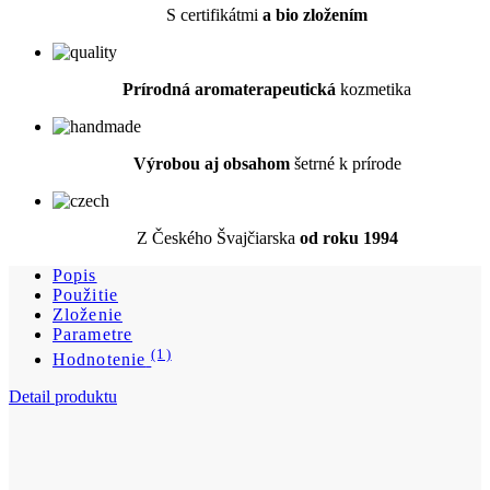
Výrobou aj obsahom
šetrné k prírode
Z Českého Švajčiarska
od roku 1994
Popis
Použitie
Zloženie
Parametre
(1)
Hodnotenie
Detail produktu
Telový a masážny olej Ricínový 100 ml
Cena
20,79 €