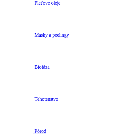
Masky a peelingy
Biofáza
Tehotenstvo
Pôrod
Šestonedelie