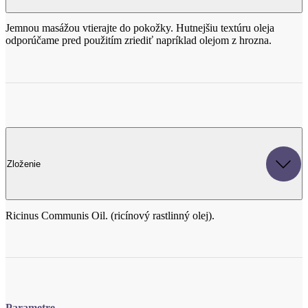
Zloženie
Ricinus Communis Oil. (ricínový rastlinný olej).
Parametre
Kód produktu
R0015M
EAN
8595100203120
Způsob