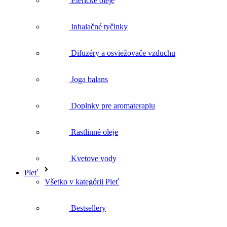
Difuzéry a osviežovače vzduchu
Joga balans
Doplnky pre aromaterapiu
Rastlinné oleje
Kvetove vody
Pleť
Všetko v kategórii Pleť
Bestsellery
Čistenie a tonizácia
Pleťové séra