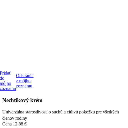
Pridať
Odstrániť
do
z môjho
môjho
zoznamu
zoznamu
Nechtíkový krém
Univerzálna starostlivosť o suchú a citlivú pokožku pre všetkých
členov rodiny
Cena
12,88 €
1 variant skladom
DETAIL
Najvýhodnejšia cena za 30 dní:
Cena
12,88 €