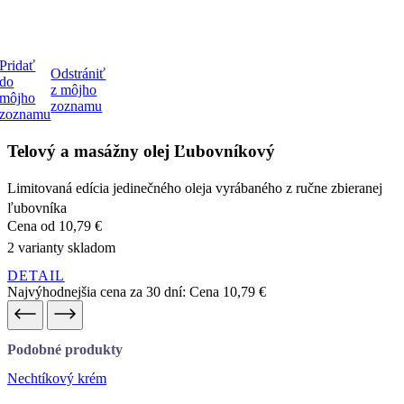
do
z môjho
môjho
zoznamu
zoznamu
Telový a masážny olej Ľubovníkový
Limitovaná edícia jedinečného oleja vyrábaného z ručne zbieranej
ľubovníka
Cena
od 10,79 €
2 varianty skladom
DETAIL
Najvýhodnejšia cena za 30 dní:
Cena
10,79 €
Podobné produkty
Nechtíkový krém