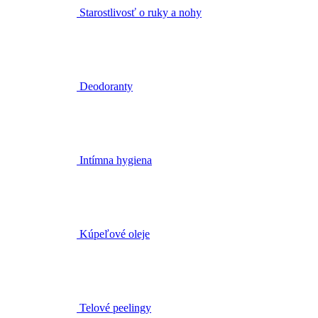
Deodoranty
Intímna hygiena
Kúpeľové oleje
Telové peelingy