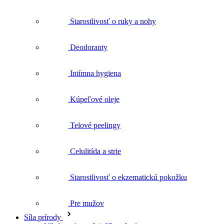
Deodoranty
Intímna hygiena
Kúpeľové oleje
Telové peelingy
Celulitída a strie
Starostlivosť o ekzematickú pokožku
Pre mužov
Síla prírody
Všetko v kategórii Síla prírody
Bylinková lekáreň