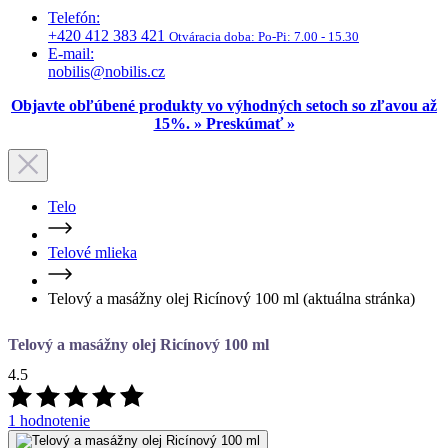
Objavte obľúbené produkty vo výhodných setoch so zľavou až
15%. » Preskúmať »
Telo
Telové mlieka
Telový a masážny olej Ricínový 100 ml
(aktuálna stránka)
Telový a masážny olej Ricínový 100 ml
4.5
1 hodnotenie
Intenzívna starostlivosť o výrazne suchú pokožku
Objem
20 ml
100 ml