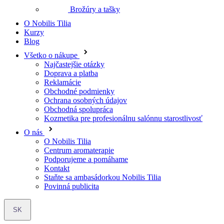
Všetko o nákupe
Najčastejšie otázky
Doprava a platba
Reklamácie
Obchodné podmienky
Ochrana osobných údajov
Obchodná spolupráca
Kozmetika pre profesionálnu salónnu starostlivosť
O nás
O Nobilis Tilia
Centrum aromaterapie
Podporujeme a pomáhame
Kontakt
Staňte sa ambasádorkou Nobilis Tilia
Povinná publicita
SK
Telefón:
+420 412 383 421
Otváracia doba:
Po-Pi: 7.00 - 15.30
E-mail:
nobilis@nobilis.cz