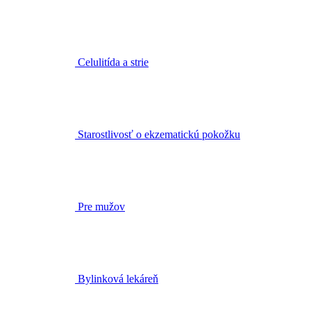
Celulitída a strie
Starostlivosť o ekzematickú pokožku
Pre mužov
Bylinková lekáreň
Bylinné čaje