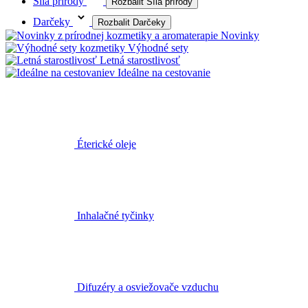
Síla prírody
Rozbalit Síla prírody
Darčeky
Rozbalit Darčeky
Novinky
Výhodné sety
Letná starostlivosť
Ideálne na cestovanie
Éterické oleje
Inhalačné tyčinky
Difuzéry a osviežovače vzduchu
Joga balans