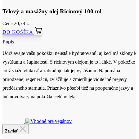
DO KOŠÍKA
Popis
Udržiavajte vašu pokožku neustále hydratovanú, aj keď má sklony k
vysúšaniu a šupinatosti. S ricínovým olejom je to ľahké. V pokožke
totiž viaže vlhkosť a zabraňuje tak jej vysúšaniu. Napomáha
prirodzenej regenerácii, zvláčňuje a zmierňuje viditeľné prejavy
predčasného starnutia. Priaznivo pôsobí tiež na pooperačné jazvy a
iné novotvary na pokožke celého tela.
Cetifikácia
Zavrieť
Certifikovaná prírodná kozmetika