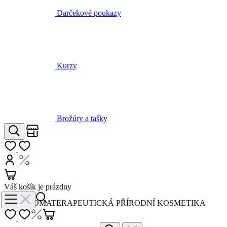
Kurzy
Brožúry a tašky
Obchody
Hľadať
Môj zoznam
Prihlásiť
Nákup s DPH
Košík
Váš košík je prázdny
AROMATERAPEUTICKÁ PŘÍRODNÍ KOSMETIKA
Prihlásiť
Späť