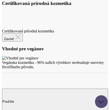
Certifikovaná prírodná kozmetika
Zavrieť
Vhodné pre vegánov
Vegánska kozmetika - 96% našich výrobkov neobsahuje suroviny
živočíšneho pôvodu.
Použitie
Jemnou masážou vtierajte do pokožky. Hutnejšiu textúru oleja
odporúčame pred použitím zriediť napríklad olejom z hrozna.