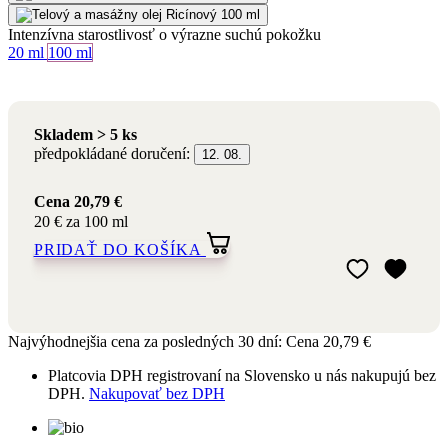
Skladem > 5 ks
předpokládané doručení:
12. 08.
Cena
20,79 €
20 € za 100 ml
PRIDAŤ DO KOŠÍKA
Pridať do môjho
Odstrániť z môj
Najvýhodnejšia cena za posledných 30 dní:
Cena
20,79 €
Platcovia DPH registrovaní na Slovensko u nás nakupujú bez
DPH.
Nakupovať bez DPH
S certifikátmi
a bio zložením
Prírodná aromaterapeutická
kozmetika