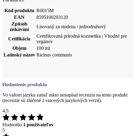
Lisovaný za studena / jednodruhový
získávání
Certifikovaná prírodná kozmetika | Vhodné pre
Cetifikácia
vegánov
Objem
100 ml
Latinský názov
Ricinus communis
Hodnotenie produktu
Vo vašom jazyku zatiaľ nikto nenapísal recenziu na tento produkt
(recenzie sú zlúčené z viacerých jazykových verzií).
4,5
Hodnotilo
1 používateľov
5
1×
4