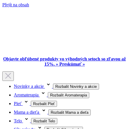
Přejít na obsah
Objavte obľúbené produkty vo výhodných setoch so zľavou až
15%. » Preskúmať »
Novinky a akcie
Rozbalit Novinky a akcie
Aromaterapia
Rozbalit Aromaterapia
Pleť
Rozbalit Pleť
Mama a dieťa
Rozbalit Mama a dieťa
Telo
Rozbalit Telo