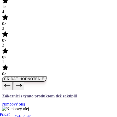
0×
3
0×
2
0×
1
0×
PRIDAŤ HODNOTENIE
Zákazníci s týmto produktom tiež zakúpili
Nimbový olej
Pridať
Odstrániť
do
z môjho
môjho
zoznamu
zoznamu
Nimbový olej