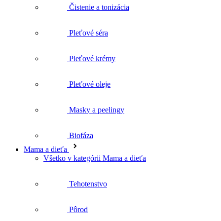
Pleťové krémy
Pleťové oleje
Masky a peelingy
Biofáza
Mama a dieťa
Všetko v kategórii Mama a dieťa
Tehotenstvo
Pôrod
Šestonedelie
Umývanie a kúpeľ detí