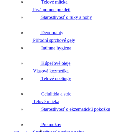
Telové mlieka
Přírodní sprchové gely
Starostlivosť o ruky a nohy
Deodoranty
Vlasová kozmetika
Intímna hygiena
Kúpeľové oleje
Telové mlieka
Telové peelingy
Celulitída a strie
Starostlivosť o ruky a nohy
Starostlivosť o ekzematickú pokožku
Pre mužov