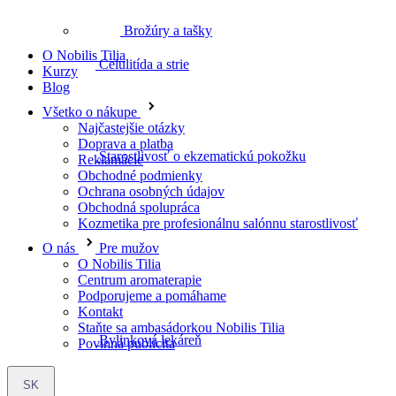
Brožúry a tašky
O Nobilis Tilia
Kurzy
Starostlivosť o ekzematickú pokožku
Blog
Všetko o nákupe
Najčastejšie otázky
Doprava a platba
Reklamácie
Pre mužov
Obchodné podmienky
Ochrana osobných údajov
Obchodná spolupráca
Kozmetika pre profesionálnu salónnu starostlivosť
O nás
Bylinková lekáreň
O Nobilis Tilia
Centrum aromaterapie
Podporujeme a pomáhame
Kontakt
Staňte sa ambasádorkou Nobilis Tilia
Povinná publicita
Bylinné čaje
SK