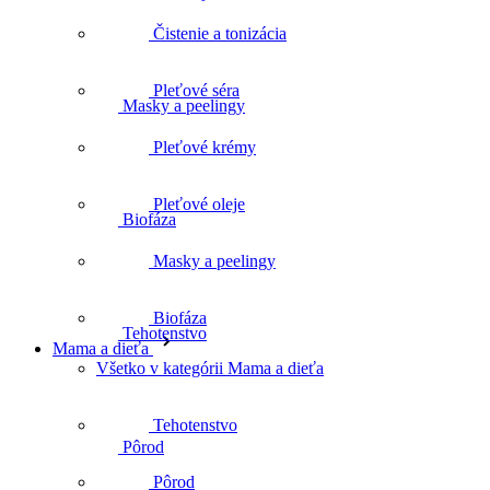
Masky a peelingy
Čistenie a tonizácia
Pleťové séra
Biofáza
Pleťové krémy
Pleťové oleje
Tehotenstvo
Masky a peelingy
Biofáza
Mama a dieťa
Pôrod
Všetko v kategórii Mama a dieťa
Tehotenstvo
Šestonedelie
Pôrod