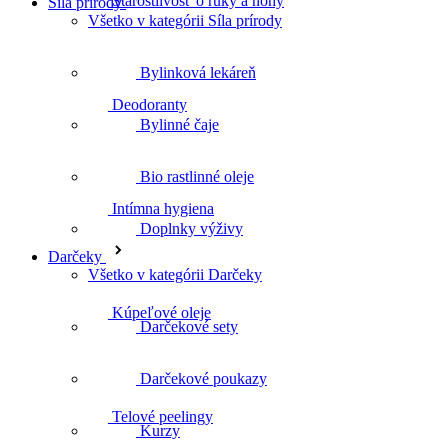
Síla prírody
Deodoranty
Všetko v kategórii Síla prírody
Bylinková lekáreň
Intímna hygiena
Bylinné čaje
Bio rastlinné oleje
Kúpeľové oleje
Doplnky výživy
Darčeky
Všetko v kategórii Darčeky
Darčekové sety
Telové peelingy
Darčekové poukazy
Kurzy
Celulitída a strie