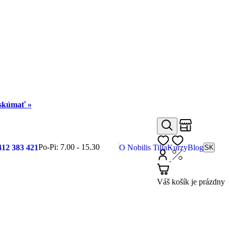
eskúmať »
Obchody
Hľadať
Môj zoznam
Po-Pi: 7.00 - 15.30
412 383 421
O Nobilis Tilia
Kurzy
Blog
SK
Prihlásiť
Nákup s DP
Košík
Váš košík je prázdny