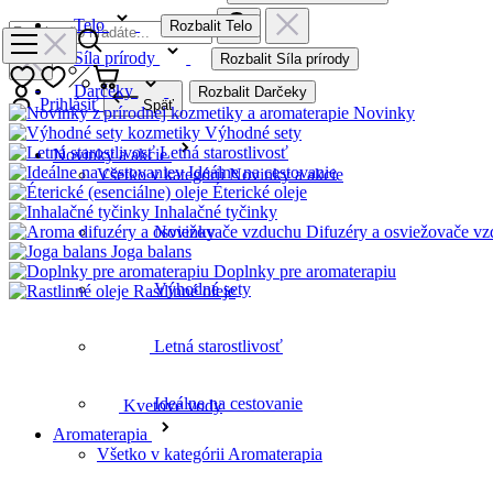
Telo
Rozbalit Telo
Síla prírody
Rozbalit Síla prírody
Darčeky
Rozbalit Darčeky
Prihlásiť
Späť
Novinky
Výhodné sety
Letná starostlivosť
Novinky a akcie
Ideálne na cestovanie
Všetko v kategórii Novinky a akcie
Éterické oleje
Inhalačné tyčinky
Difuzéry a osviežovače v
Novinky
Joga balans
Doplnky pre aromaterapiu
Výhodné sety
Rastlinné oleje
Kvetove vody
Letná starostlivosť
Ideálne na cestovanie
Bestsellery
Aromaterapia
Všetko v kategórii Aromaterapia