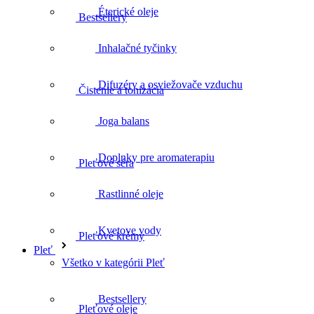
Éterické oleje
Čistenie a tonizácia
Inhalačné tyčinky
Difuzéry a osviežovače vzduchu
Pleťové séra
Joga balans
Doplnky pre aromaterapiu
Pleťové krémy
Rastlinné oleje
Kvetove vody
Pleťové oleje
Pleť
Všetko v kategórii Pleť
Bestsellery