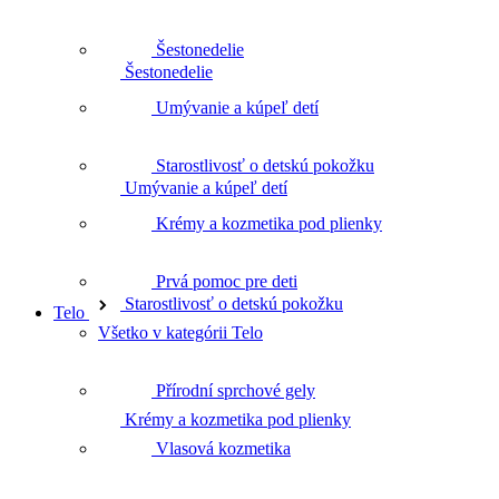
Šestonedelie
Umývanie a kúpeľ detí
Umývanie a kúpeľ detí
Starostlivosť o detskú pokožku
Starostlivosť o detskú pokožku
Krémy a kozmetika pod plienky
Prvá pomoc pre deti
Telo
Krémy a kozmetika pod plienky
Všetko v kategórii Telo
Přírodní sprchové gely
Prvá pomoc pre deti
Vlasová kozmetika