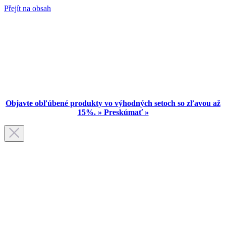
Přejít na obsah
Objavte obľúbené produkty vo výhodných setoch so zľavou až
15%. » Preskúmať »