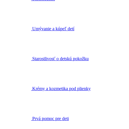
Umývanie a kúpeľ detí
Starostlivosť o detskú pokožku
Krémy a kozmetika pod plienky
Prvá pomoc pre deti
Přírodní sprchové gely