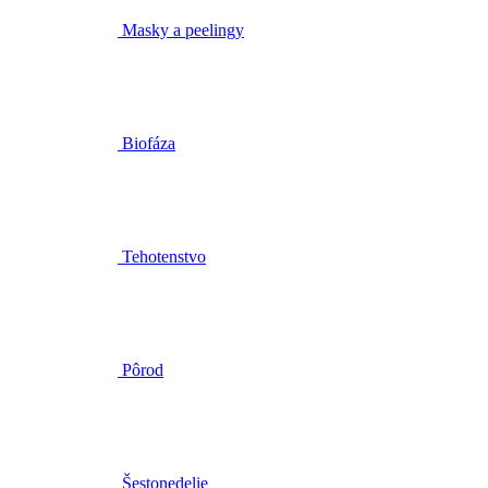
Biofáza
Tehotenstvo
Pôrod
Šestonedelie