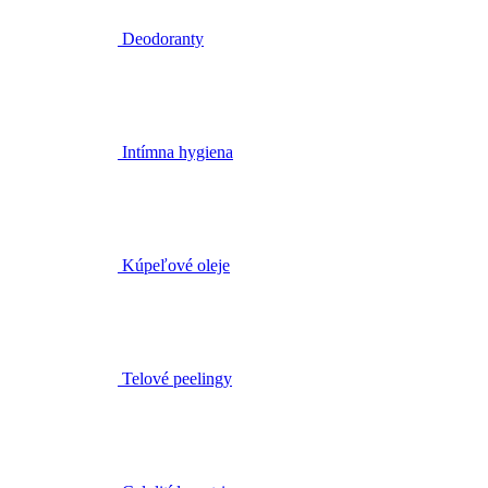
Intímna hygiena
Kúpeľové oleje
Telové peelingy
Celulitída a strie