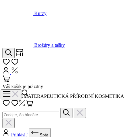
Brožúry a tašky
Obchody
Hľadať
Môj zoznam
Prihlásiť
Nákup s DPH
Košík
Váš košík je prázdny
AROMATERAPEUTICKÁ PŘÍRODNÍ KOSMETIKA
Prihlásiť
Späť
Novinky a akcie
Všetko v kategórii Novinky a akcie