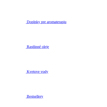
Doplnky pre aromaterapiu
Rastlinné oleje
Kvetove vody
Bestsellery
Čistenie a tonizácia