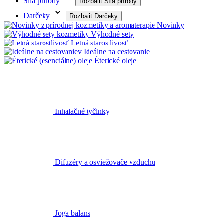
Síla prírody
Rozbalit Síla prírody
Darčeky
Rozbalit Darčeky
Novinky
Výhodné sety
Letná starostlivosť
Ideálne na cestovanie
Éterické oleje
Inhalačné tyčinky
Difuzéry a osviežovače vzduchu
Joga balans