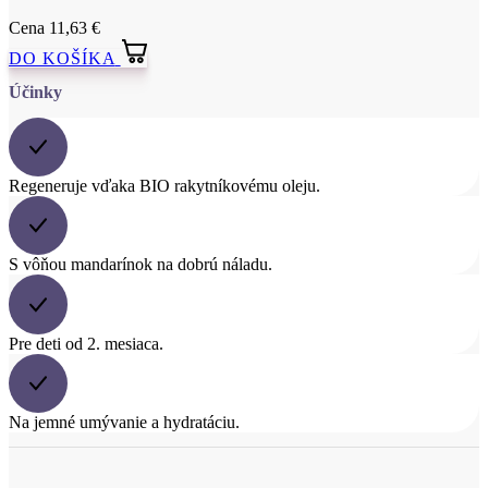
Regeneruje vďaka BIO rakytníkovému oleju.
S vôňou mandarínok na dobrú náladu.
Pre deti od 2. mesiaca.
Na jemné umývanie a hydratáciu.
Popis
Veselé vodné šantenie so sloníkom Vendelínom si užijú všetky malé