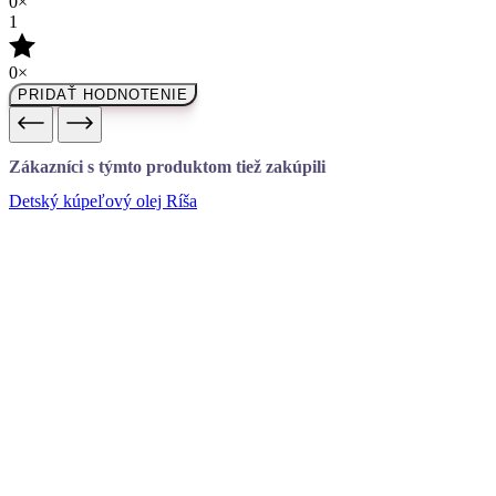
Zákazníci s týmto produktom tiež zakúpili
Detský kúpeľový olej Ríša