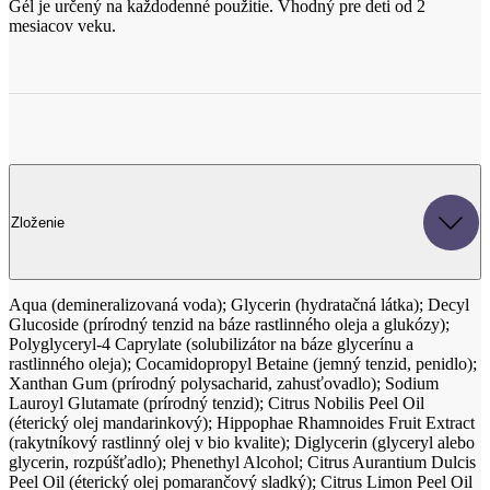
Zloženie
Aqua (demineralizovaná voda); Glycerin (hydratačná látka); Decyl
Glucoside (prírodný tenzid na báze rastlinného oleja a glukózy);
Polyglyceryl-4 Caprylate (solubilizátor na báze glycerínu a
rastlinného oleja); Cocamidopropyl Betaine (jemný tenzid, penidlo);
Xanthan Gum (prírodný polysacharid, zahusťovadlo); Sodium
Lauroyl Glutamate (prírodný tenzid); Citrus Nobilis Peel Oil
(éterický olej mandarinkový); Hippophae Rhamnoides Fruit Extract
(rakytníkový rastlinný olej v bio kvalite); Diglycerin (glyceryl alebo
glycerin, rozpúšťadlo); Phenethyl Alcohol; Citrus Aurantium Dulcis
Peel Oil (éterický olej pomarančový sladký); Citrus Limon Peel Oil
(éterický olej citronový); Citric Acid (kyselina citrónová, regulátor
pH); Citrus Reticulata Fruit Extract (extrakt z plodov mandarinky);
Citrus Aurantium Amara Fruit Extract (extrakt z plodov
pomarančovínka horkého); Citrus Sinensis Peel Extract (extrakt z
kôry sladkého pomaranča); Lactic Acid (kyselina mliečna, regulátor