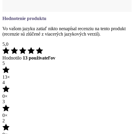
Vo vašom jazyku zatiaľ nikto nenapísal recenziu na tento produkt
(recenzie sú zlúčené z viacerých jazykových verzií).
5,0
Hodnotilo
13 používateľov
5
13×
4
0×
3
0×
2
0×
1
0×
PRIDAŤ HODNOTENIE