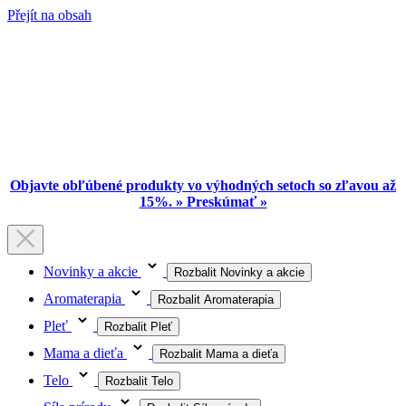
Přejít na obsah
Objavte obľúbené produkty vo výhodných setoch so zľavou až
15%. » Preskúmať »
Novinky a akcie
Rozbalit Novinky a akcie
Aromaterapia
Rozbalit Aromaterapia
Pleť
Rozbalit Pleť
Mama a dieťa
Rozbalit Mama a dieťa
Telo
Rozbalit Telo