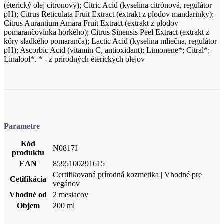
pH); Ascorbic Acid (vitamin C, antioxidant); Limonene*; Citral*;
Linalool*. * - z prírodných éterických olejov
Parametre
Kód
N0817I
produktu
EAN
8595100291615
Certifikovaná prírodná kozmetika | Vhodné pre
Cetifikácia
vegánov
Vhodné od
2 mesiacov
Objem
200 ml
Hodnotenie produktu