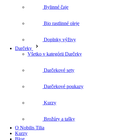
Doplnky výživy
Darčeky
Všetko v kategórii Darčeky
Darčekové sety
Darčekové poukazy
Kurzy
Brožúry a tašky
O Nobilis Tilia
Kurzy
Blog
Všetko o nákupe
Najčastejšie otázky
Doprava a platba
Reklamácie