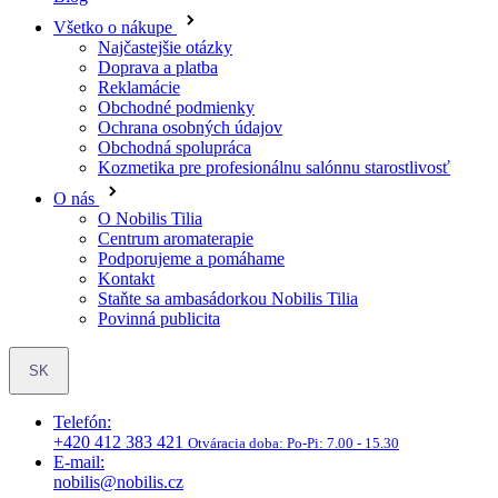
Obchodné podmienky
Ochrana osobných údajov
Obchodná spolupráca
Kozmetika pre profesionálnu salónnu starostlivosť
O nás
O Nobilis Tilia
Centrum aromaterapie
Podporujeme a pomáhame
Kontakt
Staňte sa ambasádorkou Nobilis Tilia
Povinná publicita
SK
Telefón:
+420 412 383 421
Otváracia doba:
Po-Pi: 7.00 - 15.30
E-mail:
nobilis@nobilis.cz
Objavte obľúbené produkty vo výhodných setoch so zľavou až
15%. » Preskúmať »