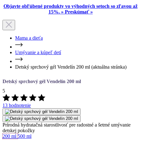
Mama a dieťa
Umývanie a kúpeľ detí
Detský sprchový gél Vendelín 200 ml
(aktuálna stránka)
Detský sprchový gél Vendelín 200 ml
5
13 hodnotenie
Prírodná hydratačná starostlivosť pre radostné a šetrné umývanie
detskej pokožky
Objem
200 ml
500 ml
Skladem > 5 ks
předpokládané doručení: