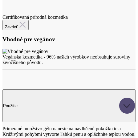
Zavrieť
Vhodné pre vegánov
Vegánska kozmetika - 96% našich výrobkov neobsahuje suroviny
živočíšneho pôvodu.
Použitie
Primerané množstvo gélu naneste na navlhčenú pokožku tela.
Krúživými pohybmi vytvorte ľahkú penu a opláchnite teplou vodou.
Gél je určený na každodenné použitie. Vhodný pre deti od 2
mesiacov veku.