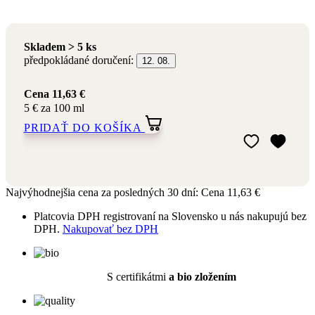
12. 08.
Cena
11,63 €
5 € za 100 ml
PRIDAŤ DO KOŠÍKA
Pridať do môjho
Odstrániť z môj
Najvýhodnejšia cena za posledných 30 dní:
Cena
11,63 €
Platcovia DPH registrovaní na Slovensko u nás nakupujú bez
DPH.
Nakupovať bez DPH
S certifikátmi
a bio zložením
Prírodná aromaterapeutická
kozmetika
Výrobou aj obsahom
šetrné k prírode