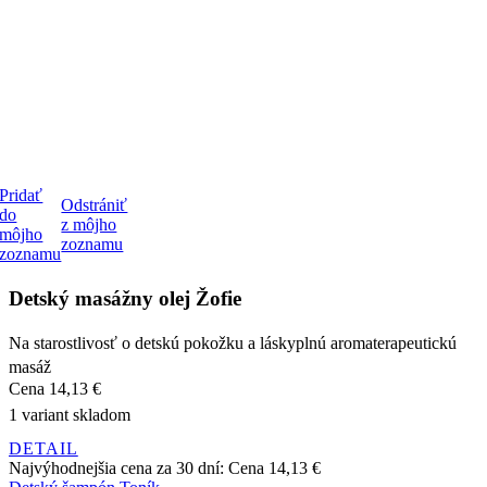
Pridať
Odstrániť
do
z môjho
môjho
zoznamu
zoznamu
Detský masážny olej Žofie
Na starostlivosť o detskú pokožku a láskyplnú aromaterapeutickú
masáž
Cena
14,13 €
1 variant skladom
DETAIL
Najvýhodnejšia cena za 30 dní:
Cena
14,13 €
Detský šampón Toník