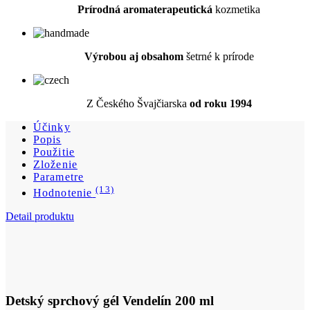
Z Českého Švajčiarska
od roku 1994
Účinky
Popis
Použitie
Zloženie
Parametre
(13)
Hodnotenie
Detail produktu
Detský sprchový gél Vendelín 200 ml
Cena
11,63 €
DO KOŠÍKA
Účinky