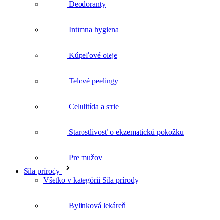
Kúpeľové oleje
Telové peelingy
Celulitída a strie
Starostlivosť o ekzematickú pokožku
Pre mužov
Síla prírody
Všetko v kategórii Síla prírody
Bylinková lekáreň
Bylinné čaje
Bio rastlinné oleje