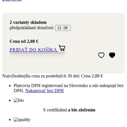
předpokládané doručení:
11. 08.
Cena
od 2,88 €
PRIDAŤ DO KOŠÍKA
Pridať do môjho
Odstrániť z môj
Najvýhodnejšia cena za posledných 30 dní:
Cena
2,88 €
Platcovia DPH registrovaní na Slovensko u nás nakupujú bez
DPH.
Nakupovať bez DPH
S certifikátmi
a bio zložením
Prírodná aromaterapeutická
kozmetika
Výrobou aj obsahom
šetrné k prírode