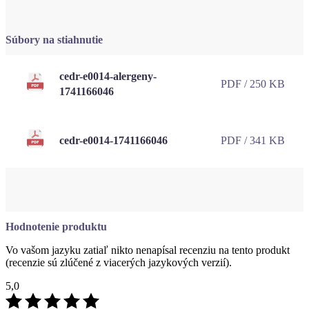
cedr-e0014-alergeny-
PDF / 250 KB
1741166046
cedr-e0014-1741166046
PDF / 341 KB
Hodnotenie produktu
Vo vašom jazyku zatiaľ nikto nenapísal recenziu na tento produkt
(recenzie sú zlúčené z viacerých jazykových verzií).
5,0
Hodnotilo
2 používateľov
5
2×