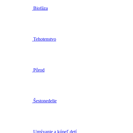
Tehotenstvo
Pôrod
Šestonedelie
Umývanie a kúpeľ detí