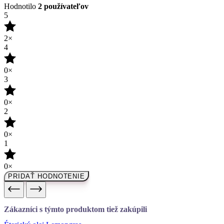
4
0×
3
0×
2
0×
1
0×
PRIDAŤ HODNOTENIE
Zákazníci s týmto produktom tiež zakúpili
Éterický olej Lemongras