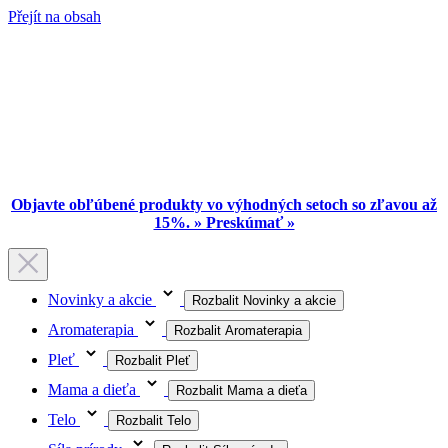
Přejít na obsah
Objavte obľúbené produkty vo výhodných setoch so zľavou až
15%. » Preskúmať »
Novinky a akcie
Rozbalit Novinky a akcie
Aromaterapia
Rozbalit Aromaterapia
Pleť
Rozbalit Pleť
Mama a dieťa
Rozbalit Mama a dieťa
Telo
Rozbalit Telo