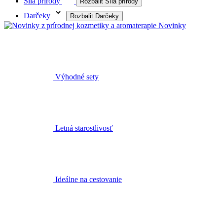
Síla prírody
Rozbalit Síla prírody
Darčeky
Rozbalit Darčeky
Novinky
Výhodné sety
Letná starostlivosť
Ideálne na cestovanie
Éterické oleje