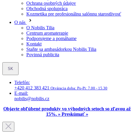
O Nobilis Tilia
Centrum aromaterapie
Podporujeme a pomáhame
Kontakt
Staňte sa ambasádorkou Nobilis Tilia
Povinná publicita
SK
Telefón:
+420 412 383 421
Otváracia doba:
Po-Pi: 7.00 - 15.30
E-mail:
nobilis@nobilis.cz
Objavte obľúbené produkty vo výhodných setoch so zľavou až
15%. » Preskúmať »
Aromaterapia
Éterické oleje