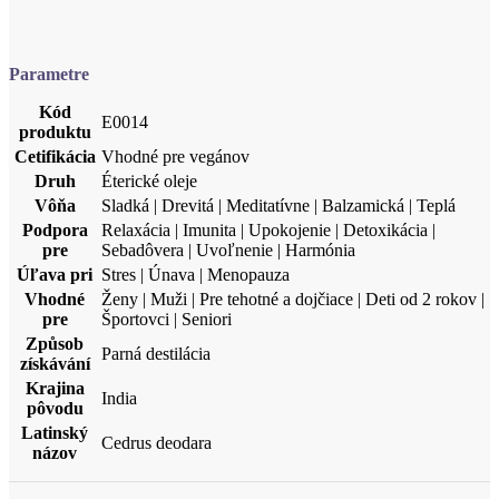
Kód
E0014
produktu
Cetifikácia
Vhodné pre vegánov
Druh
Éterické oleje
Vôňa
Sladká | Drevitá | Meditatívne | Balzamická | Teplá
Podpora
Relaxácia | Imunita | Upokojenie | Detoxikácia |
pre
Sebadôvera | Uvoľnenie | Harmónia
Úľava pri
Stres | Únava | Menopauza
Vhodné
Ženy | Muži | Pre tehotné a dojčiace | Deti od 2 rokov |
pre
Športovci | Seniori
Způsob
Parná destilácia
získávání
Krajina
India
pôvodu
Latinský
Cedrus deodara
názov
Súbory na stiahnutie