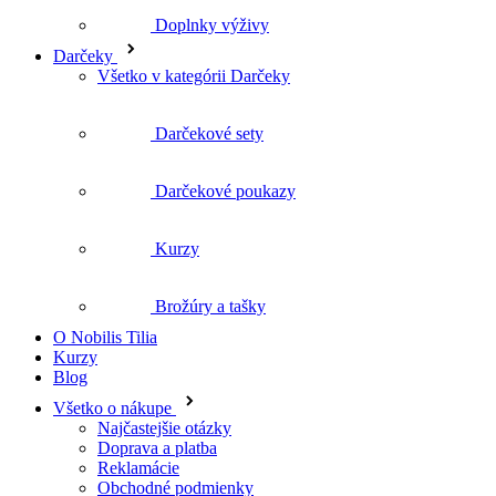
Darčekové sety
Darčekové poukazy
Kurzy
Brožúry a tašky
O Nobilis Tilia
Kurzy
Blog
Všetko o nákupe
Najčastejšie otázky
Doprava a platba
Reklamácie
Obchodné podmienky
Ochrana osobných údajov
Obchodná spolupráca
Kozmetika pre profesionálnu salónnu starostlivosť
O nás