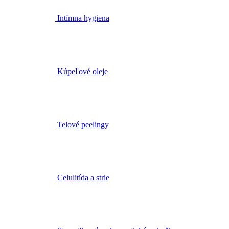
Kúpeľové oleje
Telové peelingy
Celulitída a strie
Starostlivosť o ekzematickú pokožku