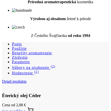
Z Českého Švajčiarska
od roku 1994
Popis
Použitie
Benefity aromaterapie
Zloženie
Parametre
(2)
Súbory na stiahnutie
(2)
Hodnotenie
Detail produktu
Éterický olej Céder
Cena
od 2,88 €
DO KOŠÍKA
Popis
Sladko drevitá vôňa s gáfrovým nádychom.