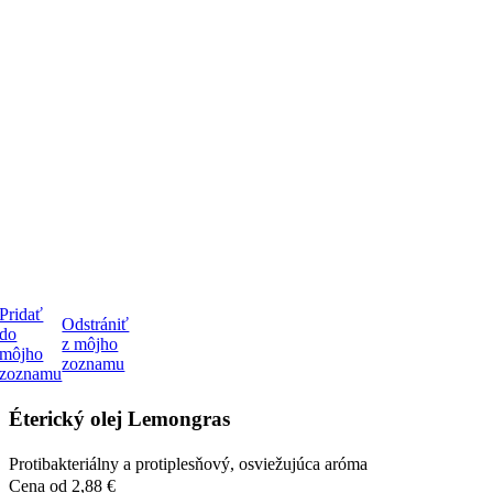
Pridať
Odstrániť
do
z môjho
môjho
zoznamu
zoznamu
Éterický olej Lemongras
Protibakteriálny a protiplesňový, osviežujúca aróma
Cena
od 2,88 €
3 varianty skladom
DETAIL
Najvýhodnejšia cena za 30 dní:
Cena
2,88 €
Céder 2 ml tester sklo