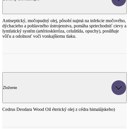
dýchacieho a pohlavného ústrojenstva, pomáha spriechodniť cievy a
lymfatický systém (artérioskleróza, celulitída, opuchy), posilňuje
vôľu a odolnosť voči vonkajšiemu tlaku.
Zloženie
Cedrus Deodara Wood Oil éterický olej z cédra himalájskeho)
Parametre