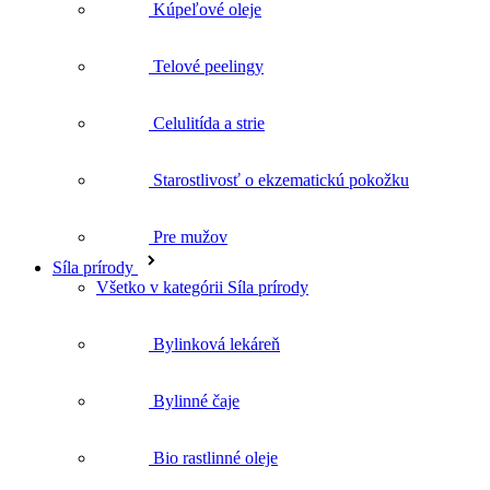
Celulitída a strie
Starostlivosť o ekzematickú pokožku
Pre mužov
Síla prírody
Všetko v kategórii Síla prírody
Bylinková lekáreň
Bylinné čaje
Bio rastlinné oleje
Doplnky výživy
Darčeky
Všetko v kategórii Darčeky