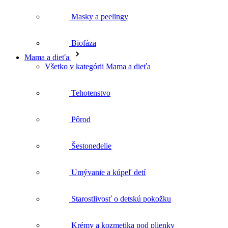
Mama a dieťa
Všetko v kategórii Mama a dieťa
Tehotenstvo
Pôrod
Šestonedelie
Umývanie a kúpeľ detí
Starostlivosť o detskú pokožku
Krémy a kozmetika pod plienky
Prvá pomoc pre deti
Telo