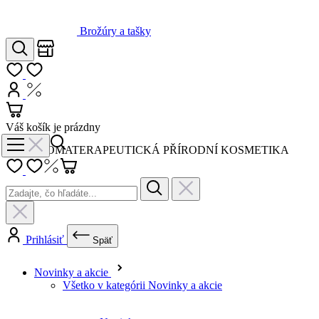
Hľadať
Môj zoznam
Prihlásiť
Nákup s DPH
Košík
Váš košík je prázdny
AROMATERAPEUTICKÁ PŘÍRODNÍ KOSMETIKA
Prihlásiť
Späť
Novinky a akcie
Všetko v kategórii Novinky a akcie
Novinky
Výhodné sety