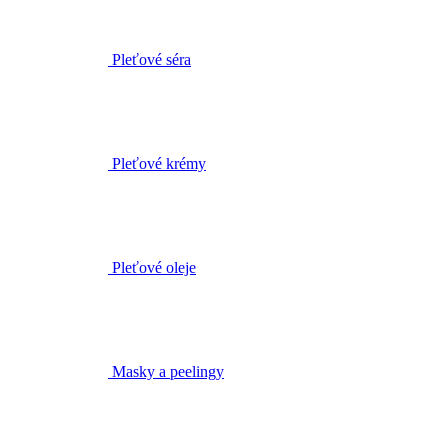
Pleťové krémy
Pleťové oleje
Masky a peelingy
Biofáza