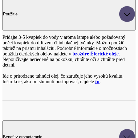
Pridajte 3-5 kvapiek do vody v aróma lampe alebo požadovaný
počet kvapiek do difuzéra či inhalačnej tyčinky. Možno použiť
taktiež na priamu inhaláciu. Podrobné informácie o možnostiach
použitia éterických olejov nájdete v
brožúre Éterické oleje
.
Nepoužívajte neriedené na pokožku, chráňte oči a chráňte pred
deťmi.
Ide o prirodzene tuhnúci olej, čo zaručuje jeho vysokú kvalitu.
Inštrukcie, ako pri stuhnutí postupovať, nájdete
tu
.
Benefity aromaterapie
Antiseptický, močopudný olej, pôsobí najmä na infekcie močového,