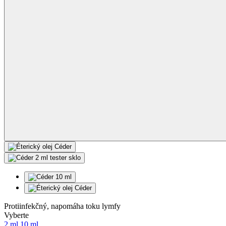
Protiinfekčný, napomáha toku lymfy
Objem
Vyberte
2 ml
10 ml
2 varianty skladom