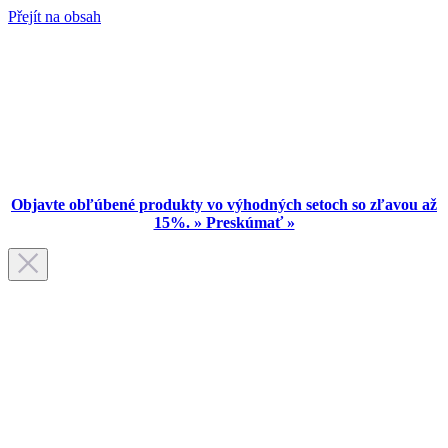
Přejít na obsah
Objavte obľúbené produkty vo výhodných setoch so zľavou až
15%. » Preskúmať »