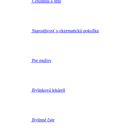
Celulitída a strie
Starostlivosť o ekzematickú pokožku
Pre mužov
Bylinková lekáreň
Bylinné čaje