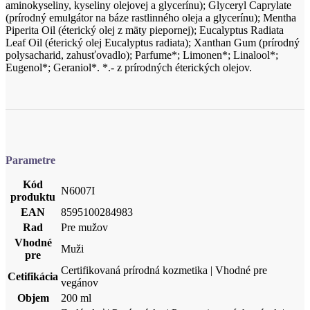
aminokyseliny, kyseliny olejovej a glycerínu); Glyceryl Caprylate
(prírodný emulgátor na báze rastlinného oleja a glycerínu); Mentha
Piperita Oil (éterický olej z mäty piepornej); Eucalyptus Radiata
Leaf Oil (éterický olej Eucalyptus radiata); Xanthan Gum (prírodný
polysacharid, zahusťovadlo); Parfume*; Limonen*; Linalool*;
Eugenol*; Geraniol*. *.- z prírodných éterických olejov.
Parametre
Kód
N6007I
produktu
EAN
8595100284983
Rad
Pre mužov
Vhodné
Muži
pre
Certifikovaná prírodná kozmetika | Vhodné pre
Cetifikácia
vegánov
Objem
200 ml