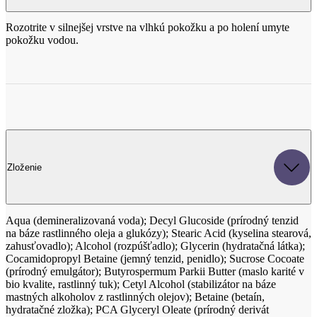
Rozotrite v silnejšej vrstve na vlhkú pokožku a po holení umyte
pokožku vodou.
Zloženie
Aqua (demineralizovaná voda); Decyl Glucoside (prírodný tenzid
na báze rastlinného oleja a glukózy); Stearic Acid (kyselina stearová,
zahusťovadlo); Alcohol (rozpúšťadlo); Glycerin (hydratačná látka);
Cocamidopropyl Betaine (jemný tenzid, penidlo); Sucrose Cocoate
(prírodný emulgátor); Butyrospermum Parkii Butter (maslo karité v
bio kvalite, rastlinný tuk); Cetyl Alcohol (stabilizátor na báze
mastných alkoholov z rastlinných olejov); Betaine (betaín,
hydratačné zložka); PCA Glyceryl Oleate (prírodný derivát