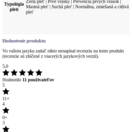
Zrelá pleť | Prvé vrásky | Prevencia prvých vrások |
Typológia
Mastná pleť | Suchá pleť | Normálna, zmiešaná a citlivá
pletí
pleť
Hodnotenie produktu
Vo vašom jazyku zatiaľ nikto nenapísal recenziu na tento produkt
(recenzie sú zlúčené z viacerých jazykových verzií).
5,0
Hodnotilo
11 používateľov
5
11×
4
0×
3