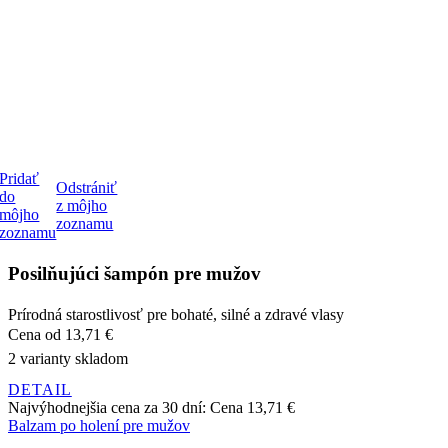
Pridať
Odstrániť
do
z môjho
môjho
zoznamu
zoznamu
Posilňujúci šampón pre mužov
Prírodná starostlivosť pre bohaté, silné a zdravé vlasy
Cena
od 13,71 €
2 varianty skladom
DETAIL
Najvýhodnejšia cena za 30 dní:
Cena
13,71 €
Balzam po holení pre mužov