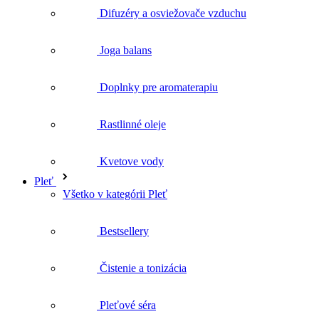
Difuzéry a osviežovače vzduchu
Joga balans
Doplnky pre aromaterapiu
Rastlinné oleje
Kvetove vody
Pleť
Všetko v kategórii Pleť
Bestsellery
Čistenie a tonizácia
Pleťové séra