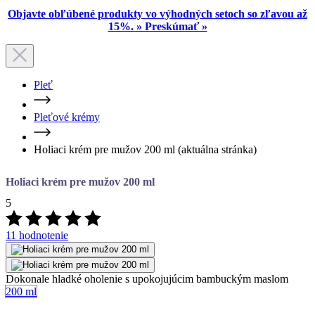
Objavte obľúbené produkty vo výhodných setoch so zľavou až
15%. » Preskúmať »
Pleť
Pleťové krémy
Holiaci krém pre mužov 200 ml
(aktuálna stránka)
Holiaci krém pre mužov 200 ml
5
11 hodnotenie
Dokonale hladké oholenie s upokojujúcim bambuckým maslom
Objem
200 ml