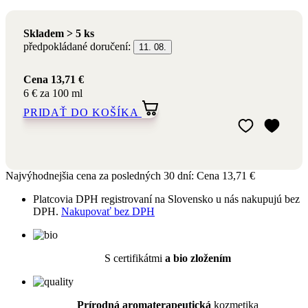
Skladem > 5 ks
předpokládané doručení:
11. 08.
Cena
13,71 €
6 € za 100 ml
PRIDAŤ DO KOŠÍKA
Pridať do môjho
Odstrániť z môj
Najvýhodnejšia cena za posledných 30 dní:
Cena
13,71 €
Platcovia DPH registrovaní na Slovensko u nás nakupujú bez
DPH.
Nakupovať bez DPH
S certifikátmi
a bio zložením
Prírodná aromaterapeutická
kozmetika