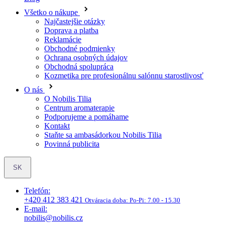
Všetko o nákupe
Najčastejšie otázky
Doprava a platba
Reklamácie
Obchodné podmienky
Ochrana osobných údajov
Obchodná spolupráca
Kozmetika pre profesionálnu salónnu starostlivosť
O nás
O Nobilis Tilia
Centrum aromaterapie
Podporujeme a pomáhame
Kontakt
Staňte sa ambasádorkou Nobilis Tilia
Povinná publicita
SK
Telefón:
+420 412 383 421
Otváracia doba:
Po-Pi: 7.00 - 15.30
E-mail:
nobilis@nobilis.cz