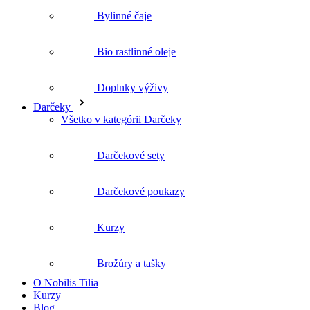
Bylinné čaje
Bio rastlinné oleje
Doplnky výživy
Darčeky
Všetko v kategórii Darčeky
Darčekové sety
Darčekové poukazy
Kurzy
Brožúry a tašky
O Nobilis Tilia
Kurzy
Blog