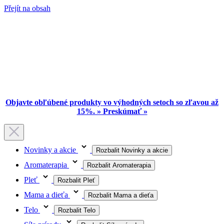
Přejít na obsah
Objavte obľúbené produkty vo výhodných setoch so zľavou až
15%. » Preskúmať »
Novinky a akcie
Rozbalit Novinky a akcie
Aromaterapia
Rozbalit Aromaterapia
Pleť
Rozbalit Pleť
Mama a dieťa
Rozbalit Mama a dieťa
Telo
Rozbalit Telo