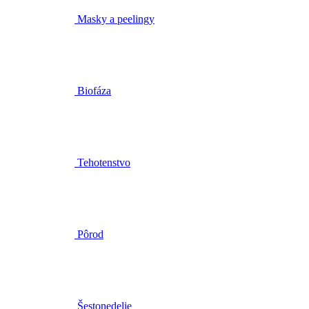
Masky a peelingy
Biofáza
Tehotenstvo
Pôrod
Šestonedelie