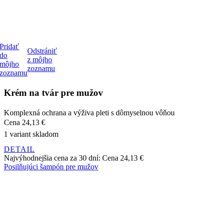
Pridať
Odstrániť
do
z môjho
môjho
zoznamu
zoznamu
Krém na tvár pre mužov
Komplexná ochrana a výživa pleti s dômyselnou vôňou
Cena
24,13 €
1 variant skladom
DETAIL
Najvýhodnejšia cena za 30 dní:
Cena
24,13 €
Posilňujúci šampón pre mužov