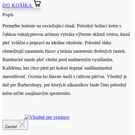
DO KOŠÍKA
Popis
Premeňte holenie na osviežujúci rituál. Prírodný holiaci krém s
ľahkou eukalyptovou arómou vytvára výborne sklznú vrstvu, ktorá
pleť zvláčni a pripraví na ideálne oholenie. Prírodné látky
obmedzujú zarastaniu fúzov a bránia zanieteniu drobných raniek.
Bambucké maslo pleť chráni pred nadmerným vysúšaním.
Každému, kto chce pleti pri holení dopriať nadštandardnú
starostlivosť. Ocenia ho hlavne muži s citlivou pleťou. Vhodný je
tiež pre Barbershopy, pre ktorých zákazníkov bude čisto prírodný
krém určite zaujímavým spestrením.
Cetifikácia
Zavrieť