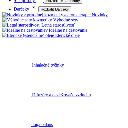
Síla prírody
Rozbalit Síla prírody
Darčeky
Rozbalit Darčeky
Novinky
Výhodné sety
Letná starostlivosť
Ideálne na cestovanie
Éterické oleje
Inhalačné tyčinky
Difuzéry a osviežovače vzduchu
Joga balans