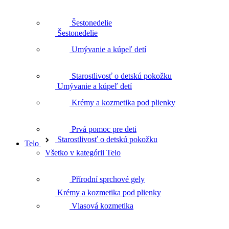
Šestonedelie
Umývanie a kúpeľ detí
Umývanie a kúpeľ detí
Starostlivosť o detskú pokožku
Starostlivosť o detskú pokožku
Krémy a kozmetika pod plienky
Prvá pomoc pre deti
Telo
Krémy a kozmetika pod plienky
Všetko v kategórii Telo
Přírodní sprchové gely
Prvá pomoc pre deti
Vlasová kozmetika