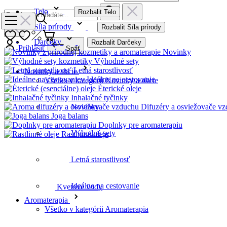
Telo
Rozbalit Telo
Síla prírody
Rozbalit Síla prírody
Darčeky
Rozbalit Darčeky
Prihlásiť
Späť
Novinky
Výhodné sety
Letná starostlivosť
Novinky a akcie
Ideálne na cestovanie
Všetko v kategórii Novinky a akcie
Éterické oleje
Inhalačné tyčinky
Difuzéry a osviežovače v
Novinky
Joga balans
Doplnky pre aromaterapiu
Výhodné sety
Rastlinné oleje
Kvetove vody
Letná starostlivosť
Ideálne na cestovanie
Bestsellery
Aromaterapia
Všetko v kategórii Aromaterapia