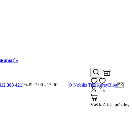
eskúmať »
Obchody
Hľadať
Môj zoznam
Po-Pi: 7.00 - 15.30
412 383 421
O Nobilis Tilia
Kurzy
Blog
SK
Prihlásiť
Nákup s DP
Košík
Váš košík je prázdny