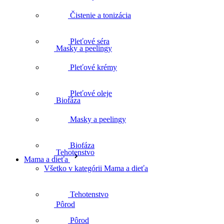
Masky a peelingy
Čistenie a tonizácia
Pleťové séra
Biofáza
Pleťové krémy
Pleťové oleje
Tehotenstvo
Masky a peelingy
Biofáza
Mama a dieťa
Pôrod
Všetko v kategórii Mama a dieťa
Tehotenstvo
Šestonedelie
Pôrod