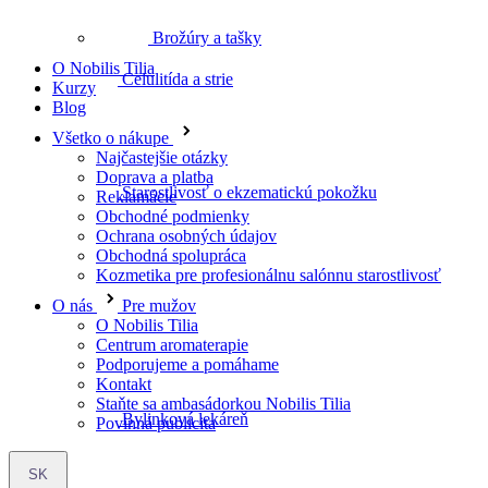
Brožúry a tašky
O Nobilis Tilia
Kurzy
Starostlivosť o ekzematickú pokožku
Blog
Všetko o nákupe
Najčastejšie otázky
Doprava a platba
Reklamácie
Pre mužov
Obchodné podmienky
Ochrana osobných údajov
Obchodná spolupráca
Kozmetika pre profesionálnu salónnu starostlivosť
O nás
Bylinková lekáreň
O Nobilis Tilia
Centrum aromaterapie
Podporujeme a pomáhame
Kontakt
Staňte sa ambasádorkou Nobilis Tilia
Povinná publicita
Bylinné čaje
SK