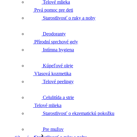
Telové mlieka
Přírodní sprchové gely
Starostlivosť o ruky a nohy
Deodoranty
Vlasová kozmetika
Intímna hygiena
Kúpeľové oleje
Telové mlieka
Telové peelingy
Celulitída a strie
Starostlivosť o ruky a nohy
Starostlivosť o ekzematickú pokožku
Pre mužov