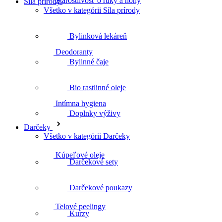
Síla prírody
Deodoranty
Všetko v kategórii Síla prírody
Bylinková lekáreň
Intímna hygiena
Bylinné čaje
Bio rastlinné oleje
Kúpeľové oleje
Doplnky výživy
Darčeky
Všetko v kategórii Darčeky
Darčekové sety
Telové peelingy
Darčekové poukazy
Kurzy
Celulitída a strie