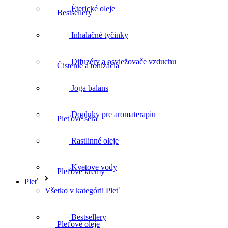
Éterické oleje
Čistenie a tonizácia
Inhalačné tyčinky
Difuzéry a osviežovače vzduchu
Pleťové séra
Joga balans
Doplnky pre aromaterapiu
Pleťové krémy
Rastlinné oleje
Kvetove vody
Pleťové oleje
Pleť
Všetko v kategórii Pleť
Bestsellery