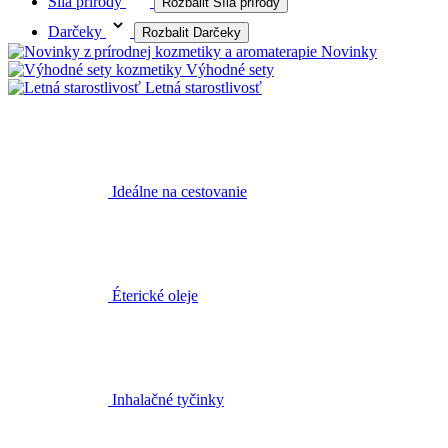
Síla prírody
Rozbalit Síla prírody
Darčeky
Rozbalit Darčeky
Novinky
Výhodné sety
Letná starostlivosť
Ideálne na cestovanie
Éterické oleje
Inhalačné tyčinky
Difuzéry a osviežovače vzduchu