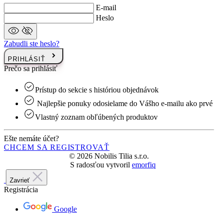
Zabudli ste heslo?
PRIHLÁSIŤ
Prečo sa prihlásiť
Prístup do sekcie s históriou objednávok
Najlepšie ponuky odosielame do Vášho e-mailu ako prvé
Vlastný zoznam obľúbených produktov
Ešte nemáte účet?
CHCEM SA REGISTROVAŤ
© 2026 Nobilis Tilia s.r.o.
S radosťou vytvoril
emorfiq
Zavrieť
Registrácia
Google
nebo
Meno a priezvisko
E-mail