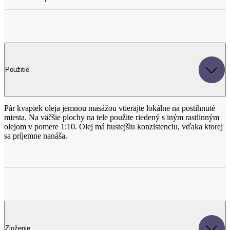
Použitie
Pár kvapiek oleja jemnou masážou vtierajte lokálne na postihnuté
miesta. Na väčšie plochy na tele použite riedený s iným rastlinným
olejom v pomere 1:10. Olej má hustejšiu konzistenciu, vďaka ktorej
sa príjemne nanáša.
Zloženie
Azadirachta Indica Seed Oil (nimbový rastlinný olej).