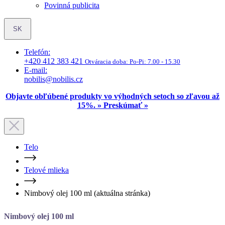
Telefón:
+420 412 383 421
Otváracia doba:
Po-Pi: 7.00 - 15.30
E-mail:
nobilis@nobilis.cz
Objavte obľúbené produkty vo výhodných setoch so zľavou až
15%. » Preskúmať »
Telo
Telové mlieka
Nimbový olej 100 ml
(aktuálna stránka)
Nimbový olej 100 ml
3.9
6 hodnotenie