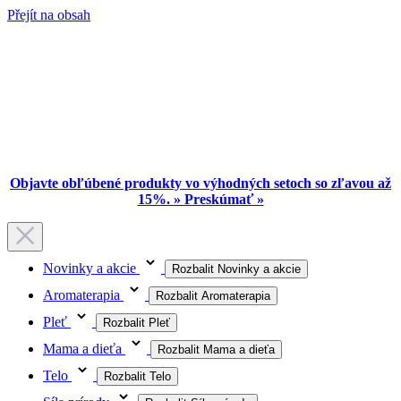
Přejít na obsah
Objavte obľúbené produkty vo výhodných setoch so zľavou až
15%. » Preskúmať »
Novinky a akcie
Rozbalit Novinky a akcie
Aromaterapia
Rozbalit Aromaterapia
Pleť
Rozbalit Pleť
Mama a dieťa
Rozbalit Mama a dieťa
Telo
Rozbalit Telo