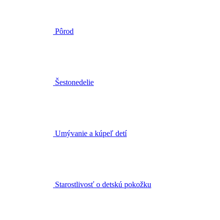
Šestonedelie
Umývanie a kúpeľ detí
Starostlivosť o detskú pokožku
Krémy a kozmetika pod plienky