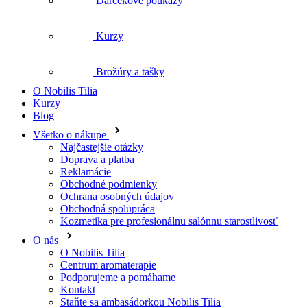
Brožúry a tašky
O Nobilis Tilia
Kurzy
Blog
Všetko o nákupe
Najčastejšie otázky
Doprava a platba
Reklamácie
Obchodné podmienky
Ochrana osobných údajov
Obchodná spolupráca
Kozmetika pre profesionálnu salónnu starostlivosť
O nás
O Nobilis Tilia
Centrum aromaterapie
Podporujeme a pomáhame
Kontakt
Staňte sa ambasádorkou Nobilis Tilia
Povinná publicita
SK