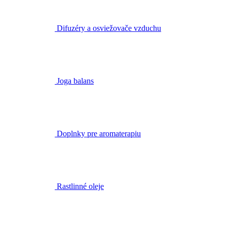
Joga balans
Doplnky pre aromaterapiu
Rastlinné oleje
Kvetove vody