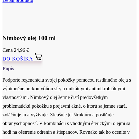
Nimbový olej 100 ml
Cena
24,96 €
DO KOŠÍKA
Popis
Podporte regeneráciu svojej pokožky pomocou rastlinného oleja s
výnimočne horkou vôňou síry a unikátnymi antimikrobiálnymi
vlastnosťami. Nimbový olej šetrne čistí predovšetkým
problematickú pokožku s prejavmi akné, o ktorú sa jemne stará,
zvláčňuje ju a vyživuje. Zlepšuje jej štruktúru a posilňuje
obranyschopnosť. V kombinácii s vhodnými éterickými olejmi sa
hodí na ošetrenie odrenín a štiepancov. Rovnako tak ho oceníte v
starostlivosti o suchú a šupinatú pokožku hlavy, pri lupienke a
ekzéme alebo pri vírusových a bakteriálnych infekciách pokožky.
Cetifikácia