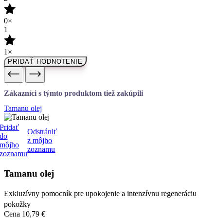
1×
PRIDAŤ HODNOTENIE
Zákazníci s týmto produktom tiež zakúpili
Tamanu olej
Pridať
Odstrániť
do
z môjho
môjho
zoznamu
zoznamu
Tamanu olej
Exkluzívny pomocník pre upokojenie a intenzívnu regeneráciu
pokožky
Cena
10,79 €
1 variant skladom
DETAIL
Najvýhodnejšia cena za 30 dní:
Cena
10,79 €