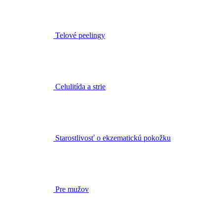
Celulitída a strie
Starostlivosť o ekzematickú pokožku
Pre mužov
Bylinková lekáreň