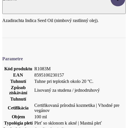
Parametre
Kód produktu
R1083M
EAN
8595100230157
Tuhnutí
Tuhne pri teplotách okolo 20 °C.
Způsob
Lisovaný za studena / jednodruhový
získávání
Tuhnutí
Certifikovaná prírodná kozmetika | Vhodné pre
Cetifikácia
vegánov
Objem
100 ml
Typológia pletí
Pleť so sklonom k akné | Mastná pleť
Latinský názov
Azadirachta indica