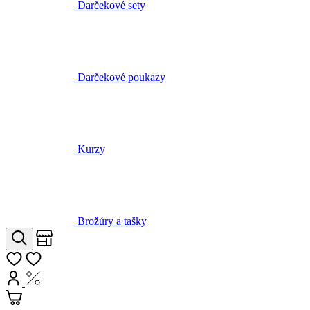
Darčekové poukazy
Kurzy
Brožúry a tašky
Obchody
Hľadať
Môj zoznam
Prihlásiť
Nákup s DPH
Košík
Váš košík je prázdny
AROMATERAPEUTICKÁ PŘÍRODNÍ KOSMETIKA