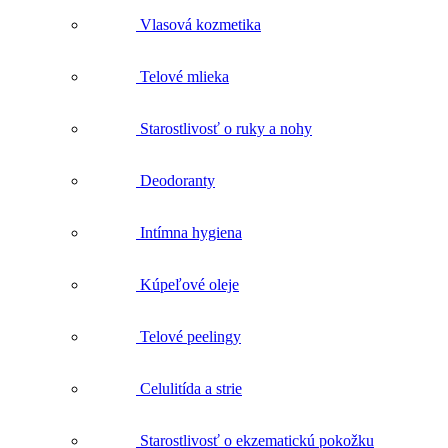
Starostlivosť o ruky a nohy
Deodoranty
Intímna hygiena
Kúpeľové oleje
Telové peelingy
Celulitída a strie
Starostlivosť o ekzematickú pokožku
Pre mužov
Síla prírody