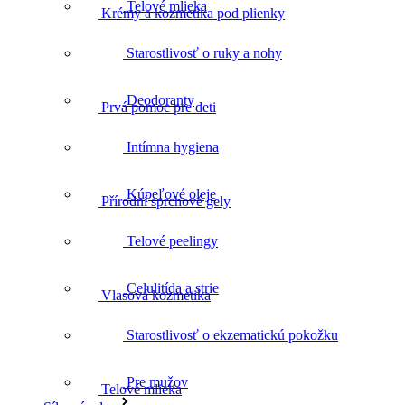
Telové mlieka
Prvá pomoc pre deti
Starostlivosť o ruky a nohy
Deodoranty
Přírodní sprchové gely
Intímna hygiena
Kúpeľové oleje
Vlasová kozmetika
Telové peelingy
Celulitída a strie
Telové mlieka
Starostlivosť o ekzematickú pokožku
Pre mužov