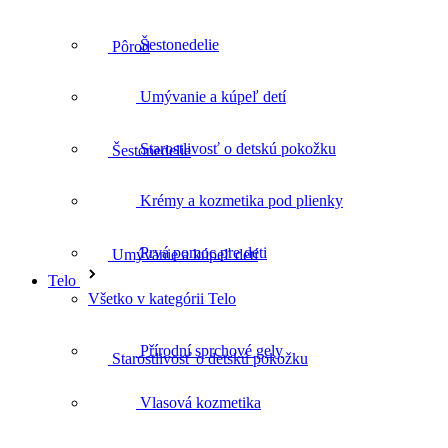
Šestonedelie
Šestonedelie
Umývanie a kúpeľ detí
Starostlivosť o detskú pokožku
Umývanie a kúpeľ detí
Krémy a kozmetika pod plienky
Prvá pomoc pre deti
Starostlivosť o detskú pokožku
Telo
Všetko v kategórii Telo
Přírodní sprchové gely
Krémy a kozmetika pod plienky
Vlasová kozmetika