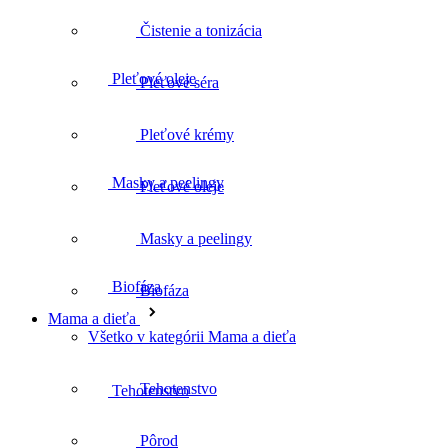
Čistenie a tonizácia
Pleťové séra
Masky a peelingy
Pleťové krémy
Pleťové oleje
Biofáza
Masky a peelingy
Biofáza
Tehotenstvo
Mama a dieťa
Všetko v kategórii Mama a dieťa
Tehotenstvo
Pôrod
Pôrod