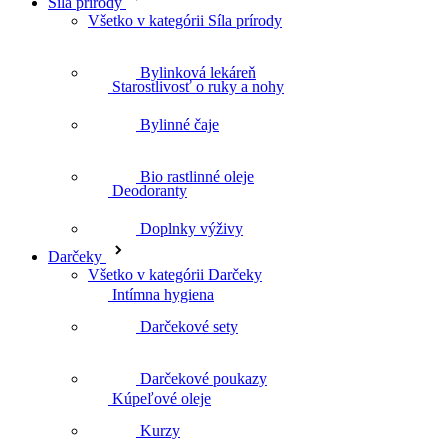
Starostlivosť o ruky a nohy
Síla prírody
Všetko v kategórii Síla prírody
Bylinková lekáreň
Deodoranty
Bylinné čaje
Bio rastlinné oleje
Intímna hygiena
Doplnky výživy
Darčeky
Všetko v kategórii Darčeky
Kúpeľové oleje
Darčekové sety
Darčekové poukazy
Telové peelingy
Kurzy