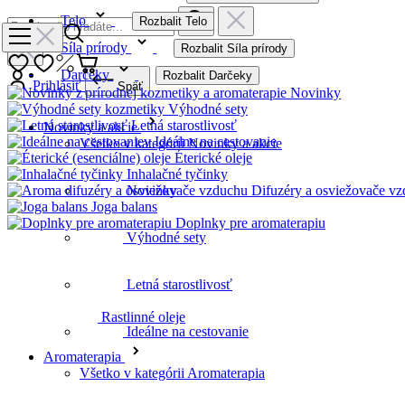
Telo
Rozbalit Telo
Síla prírody
Rozbalit Síla prírody
Darčeky
Rozbalit Darčeky
Prihlásiť
Späť
Novinky
Výhodné sety
Letná starostlivosť
Novinky a akcie
Ideálne na cestovanie
Všetko v kategórii Novinky a akcie
Éterické oleje
Inhalačné tyčinky
Difuzéry a osviežovače v
Novinky
Joga balans
Doplnky pre aromaterapiu
Výhodné sety
Rastlinné oleje
Letná starostlivosť
Ideálne na cestovanie
Kvetove vody
Aromaterapia
Všetko v kategórii Aromaterapia