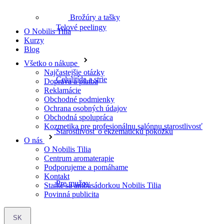
Brožúry a tašky
O Nobilis Tilia
Celulitída a strie
Kurzy
Blog
Všetko o nákupe
Najčastejšie otázky
Doprava a platba
Starostlivosť o ekzematickú pokožku
Reklamácie
Obchodné podmienky
Ochrana osobných údajov
Obchodná spolupráca
Kozmetika pre profesionálnu salónnu starostlivosť
Pre mužov
O nás
O Nobilis Tilia
Centrum aromaterapie
Podporujeme a pomáhame
Kontakt
Staňte sa ambasádorkou Nobilis Tilia
Bylinková lekáreň
Povinná publicita
SK