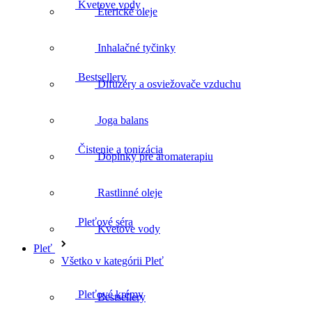
Éterické oleje
Bestsellery
Inhalačné tyčinky
Difuzéry a osviežovače vzduchu
Čistenie a tonizácia
Joga balans
Doplnky pre aromaterapiu
Pleťové séra
Rastlinné oleje
Kvetove vody
Pleťové krémy
Pleť
Všetko v kategórii Pleť
Bestsellery
Pleťové oleje