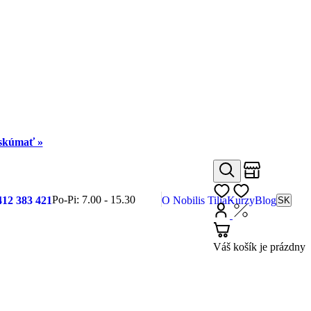
eskúmať »
Obchody
Hľadať
Môj zoznam
Po-Pi: 7.00 - 15.30
412 383 421
O Nobilis Tilia
Kurzy
Blog
SK
Prihlásiť
Nákup s DP
Košík
Váš košík je prázdny