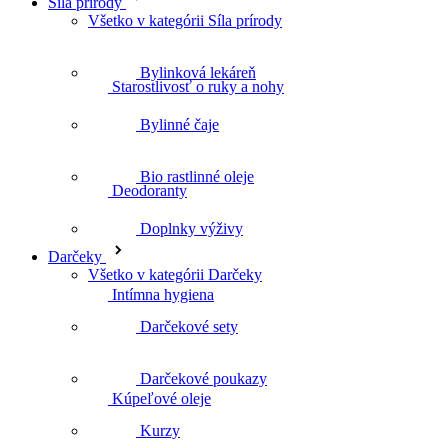
Starostlivosť o ruky a nohy
Síla prírody
Všetko v kategórii Síla prírody
Bylinková lekáreň
Deodoranty
Bylinné čaje
Bio rastlinné oleje
Intímna hygiena
Doplnky výživy
Darčeky
Všetko v kategórii Darčeky
Kúpeľové oleje
Darčekové sety
Darčekové poukazy
Telové peelingy
Kurzy