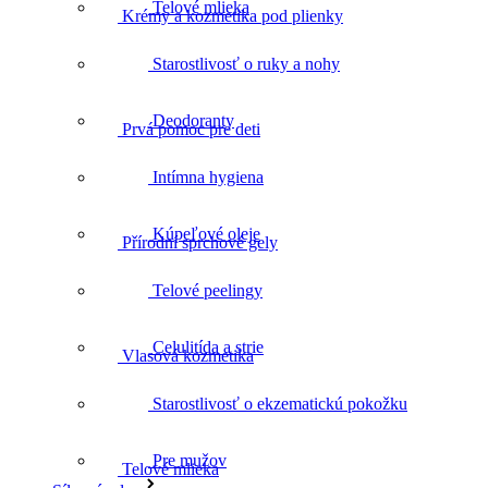
Telové mlieka
Prvá pomoc pre deti
Starostlivosť o ruky a nohy
Deodoranty
Přírodní sprchové gely
Intímna hygiena
Kúpeľové oleje
Vlasová kozmetika
Telové peelingy
Celulitída a strie
Telové mlieka
Starostlivosť o ekzematickú pokožku
Pre mužov