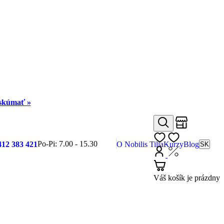
eskúmať »
Obchody
Hľadať
Môj zoznam
Po-Pi: 7.00 - 15.30
412 383 421
O Nobilis Tilia
Kurzy
Blog
SK
Prihlásiť
Nákup s DP
Košík
Váš košík je prázdny