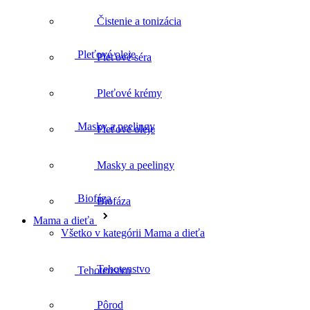
Čistenie a tonizácia
Pleťové séra
Masky a peelingy
Pleťové krémy
Pleťové oleje
Biofáza
Masky a peelingy
Biofáza
Tehotenstvo
Mama a dieťa
Všetko v kategórii Mama a dieťa
Tehotenstvo
Pôrod
Pôrod