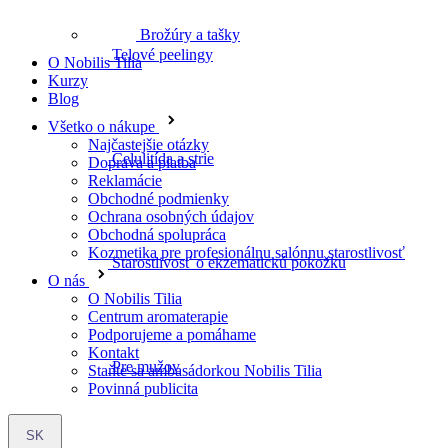
Brožúry a tašky
O Nobilis Tilia
Celulitída a strie
Kurzy
Blog
Všetko o nákupe
Najčastejšie otázky
Doprava a platba
Starostlivosť o ekzematickú pokožku
Reklamácie
Obchodné podmienky
Ochrana osobných údajov
Obchodná spolupráca
Kozmetika pre profesionálnu salónnu starostlivosť
Pre mužov
O nás
O Nobilis Tilia
Centrum aromaterapie
Podporujeme a pomáhame
Kontakt
Staňte sa ambasádorkou Nobilis Tilia
Bylinková lekáreň
Povinná publicita
SK