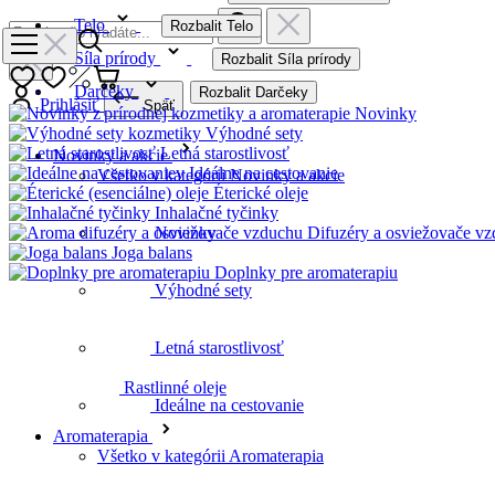
Telo
Rozbalit Telo
Síla prírody
Rozbalit Síla prírody
Darčeky
Rozbalit Darčeky
Prihlásiť
Späť
Novinky
Výhodné sety
Letná starostlivosť
Novinky a akcie
Ideálne na cestovanie
Všetko v kategórii Novinky a akcie
Éterické oleje
Inhalačné tyčinky
Difuzéry a osviežovače v
Novinky
Joga balans
Doplnky pre aromaterapiu
Výhodné sety
Rastlinné oleje
Letná starostlivosť
Ideálne na cestovanie
Kvetove vody
Aromaterapia
Všetko v kategórii Aromaterapia