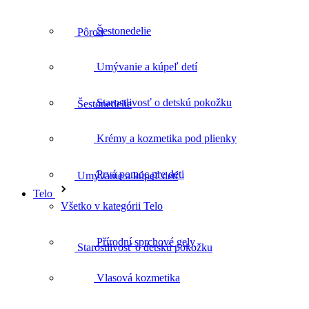
Šestonedelie
Šestonedelie
Umývanie a kúpeľ detí
Starostlivosť o detskú pokožku
Umývanie a kúpeľ detí
Krémy a kozmetika pod plienky
Prvá pomoc pre deti
Starostlivosť o detskú pokožku
Telo
Všetko v kategórii Telo
Přírodní sprchové gely
Krémy a kozmetika pod plienky
Vlasová kozmetika