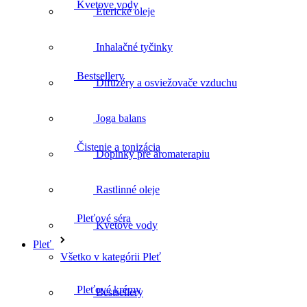
Éterické oleje
Bestsellery
Inhalačné tyčinky
Difuzéry a osviežovače vzduchu
Čistenie a tonizácia
Joga balans
Doplnky pre aromaterapiu
Pleťové séra
Rastlinné oleje
Kvetove vody
Pleťové krémy
Pleť
Všetko v kategórii Pleť
Bestsellery
Pleťové oleje