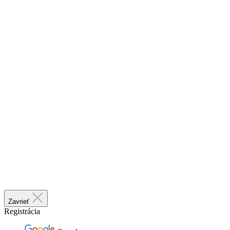
Zavrieť
Registrácia
Google
nebo
Meno a priezvisko
E-mail