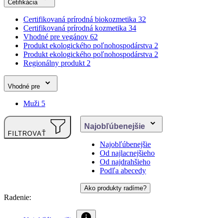
Regionálny produkt
2
Vhodné pre
Muži
5
Najobľúbenejšie
FILTROVAŤ
Najobľúbenejšie
Od najlacnejšieho
Od najdrahšieho
Podľa abecedy
Ako produkty radíme?
Radenie:
Najobľúbenejšie
Od najlacnejšieho
Od najdrahšieho
Podľa abecedy
Produkty