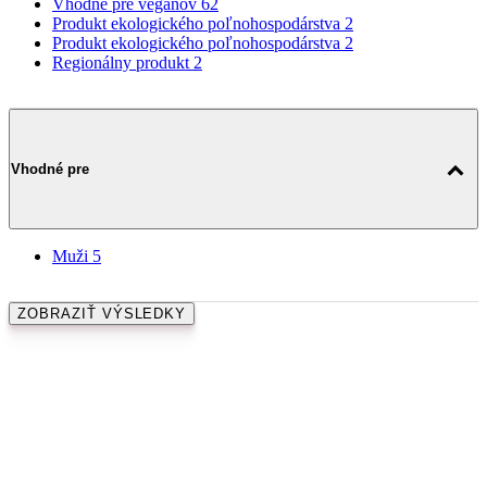
Vhodné pre
Muži
5
ZOBRAZIŤ VÝSLEDKY