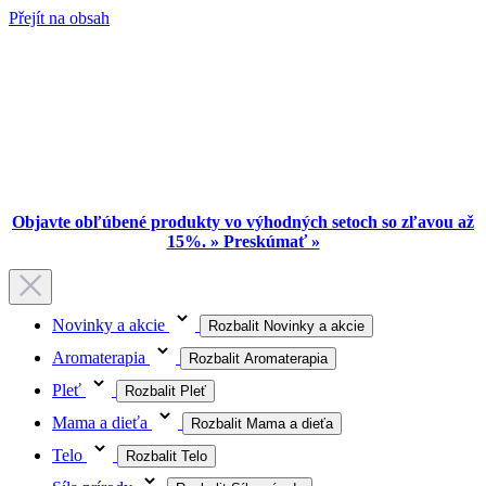
Přejít na obsah
Objavte obľúbené produkty vo výhodných setoch so zľavou až
15%. » Preskúmať »
Novinky a akcie
Rozbalit Novinky a akcie
Aromaterapia
Rozbalit Aromaterapia
Pleť
Rozbalit Pleť
Mama a dieťa
Rozbalit Mama a dieťa
Telo
Rozbalit Telo