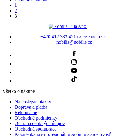
+420 412 383 421
Po-Pi: 7.00 - 15.30
nobilis@nobilis.cz
Všetko o nákupe
Najčastejšie otázky
Doprava a platba
Reklamácie
Obchodné podmienky
Ochrana osobných údajov
Obchodná spolupráca
Kozmetika pre profesionálnu salónnu starostlivosť
O nás
O Nobilis Tilia
Centrum aromaterapie
Podporujeme a pomáhame