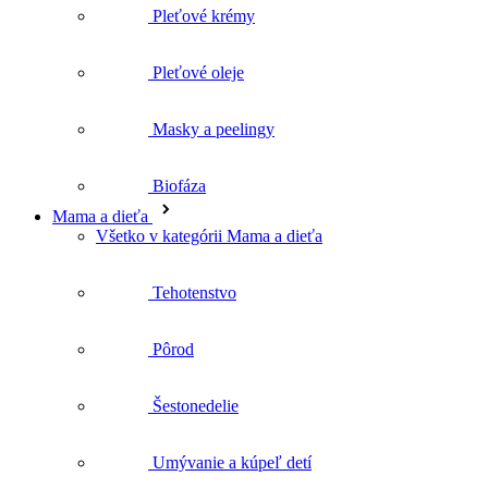
Pleťové krémy
Pleťové oleje
Masky a peelingy
Biofáza
Mama a dieťa
Všetko v kategórii Mama a dieťa
Tehotenstvo
Pôrod
Šestonedelie
Umývanie a kúpeľ detí