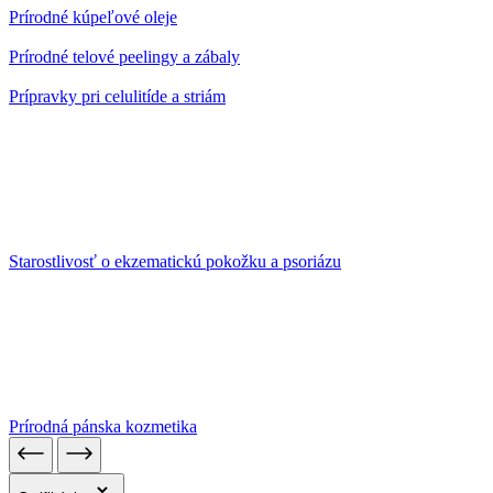
Prírodné kúpeľové oleje
Prírodné telové peelingy a zábaly
Prípravky pri celulitíde a striám
Starostlivosť o ekzematickú pokožku a psoriázu
Prírodná pánska kozmetika
Cetifikácia
Certifikovaná prírodná biokozmetika
32
Certifikovaná prírodná kozmetika
34
Vhodné pre vegánov
62
Produkt ekologického poľnohospodárstva
2
Produkt ekologického poľnohospodárstva
2