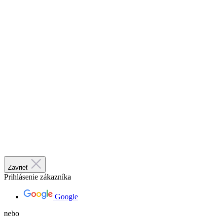
Zavrieť
Prihlásenie zákazníka
Google
nebo
E-mail
Heslo
Zabudli ste heslo?