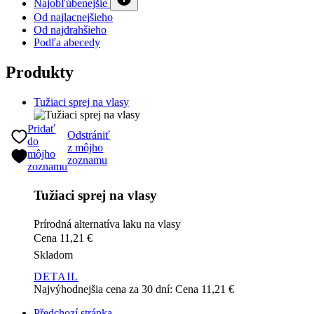
Tužiaci sprej na vlasy
Pridať
Odstrániť
do
z môjho
môjho
zoznamu
zoznamu
Tužiaci sprej na vlasy
Prírodná alternatíva laku na vlasy
Cena
11,21 €
Skladom
DETAIL
Najvýhodnejšia cena za 30 dní:
Cena
11,21 €
Předchozí stránka
1
2
3