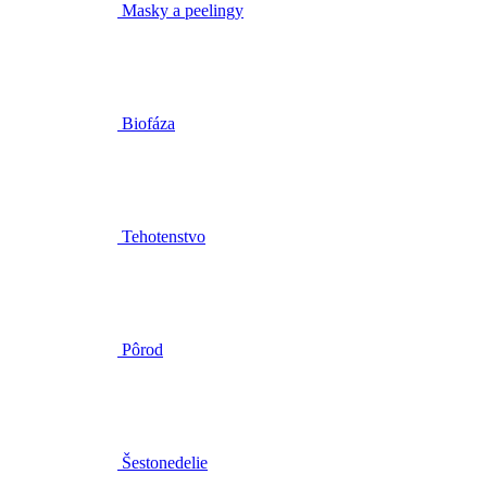
Masky a peelingy
Biofáza
Tehotenstvo
Pôrod
Šestonedelie