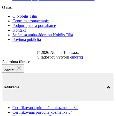
Kontakt
Staňte sa ambasádorkou Nobilis Tilia
Povinná publicita
© 2026 Nobilis Tilia s.r.o.
S radosťou vytvoril
emorfiq
Podrobná filtrace
Zavrieť
Cetifikácia
Certifikovaná prírodná biokozmetika
32
Certifikovaná prírodná kozmetika
34
Vhodné pre vegánov
62
Produkt ekologického poľnohospodárstva
2
Produkt ekologického poľnohospodárstva
2
Regionálny produkt
2