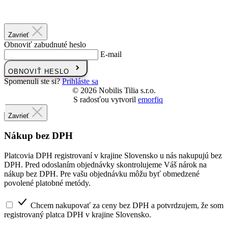
OBNOVIŤ HESLO
Spomenuli ste si?
Prihláste sa
© 2026 Nobilis Tilia s.r.o.
S radosťou vytvoril
emorfiq
Zavrieť
Nákup bez DPH
Platcovia DPH registrovaní v krajine Slovensko u nás nakupujú bez
DPH. Pred odoslaním objednávky skontrolujeme Váš nárok na
nákup bez DPH. Pre vašu objednávku môžu byť obmedzené
povolené platobné metódy.
Chcem nakupovať za ceny bez DPH a potvrdzujem, že som
registrovaný platca DPH v krajine Slovensko.
Fakturačné údaje
Názov firmy
Ulica a číslo popisné
Mesto