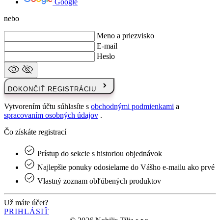
Heslo
DOKONČIŤ REGISTRÁCIU
Vytvorením účtu súhlasíte s
obchodnými podmienkami
a
spracovaním osobných údajov
.
Čo získáte registrací
Prístup do sekcie s historiou objednávok
Najlepšie ponuky odosielame do Vášho e-mailu ako prvé
Vlastný zoznam obľúbených produktov
Už máte účet?
PRIHLÁSIŤ
© 2026 Nobilis Tilia s.r.o.
S radosťou vytvoril
emorfiq