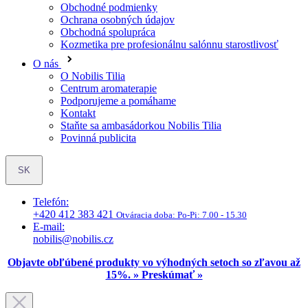
Obchodné podmienky
Ochrana osobných údajov
Obchodná spolupráca
Kozmetika pre profesionálnu salónnu starostlivosť
O nás
O Nobilis Tilia
Centrum aromaterapie
Podporujeme a pomáhame
Kontakt
Staňte sa ambasádorkou Nobilis Tilia
Povinná publicita
SK
Telefón:
+420 412 383 421
Otváracia doba:
Po-Pi: 7.00 - 15.30
E-mail:
nobilis@nobilis.cz
Objavte obľúbené produkty vo výhodných setoch so zľavou až
15%. » Preskúmať »