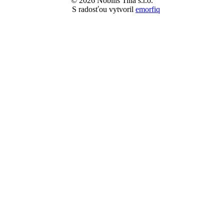
Zavrieť
Obnoviť zabudnuté heslo
E-mail