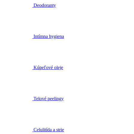
Deodoranty
Intímna hygiena
Kúpeľové oleje
Telové peelingy
Celulitída a strie